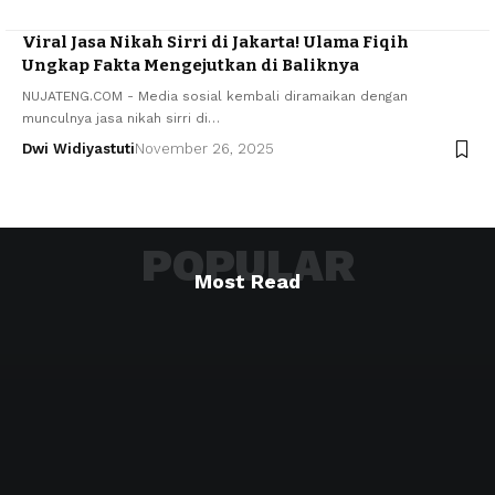
Viral Jasa Nikah Sirri di Jakarta! Ulama Fiqih
Ungkap Fakta Mengejutkan di Baliknya
NUJATENG.COM - Media sosial kembali diramaikan dengan
munculnya jasa nikah sirri di…
Dwi Widiyastuti
November 26, 2025
POPULAR
Most Read