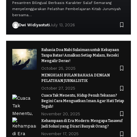
Pesantren Bilingual Berbasis Karakter Salaf Semarang
menyelenggarakan Pelatihan Pembelajaran Kitab Jurumiyah
bersama…
Dwi Widiyastuti
July 13, 2026
Rahasia Doa Nabi Sulaiman untuk Kekayaan
Tanpa Batas! Amalkan Setiap Malam, Rezeki
Mengalir Deras!
October 25, 2025
MENGHIASI BULAN BAHASA DENGAN
PELATIHAN JURNALISTIK
October 27, 2025
Cuaca Tak Menentu, Hidup Penuh Tekanan?
Begini Cara Menguatkan Iman Agar Hati Tetap
Teguh!
November 20, 2025
Kehampaan di Era Modern: Mengapa Tasawuf
Jadi Solusi yang Dicari Banyak Orang?
November 17, 2025