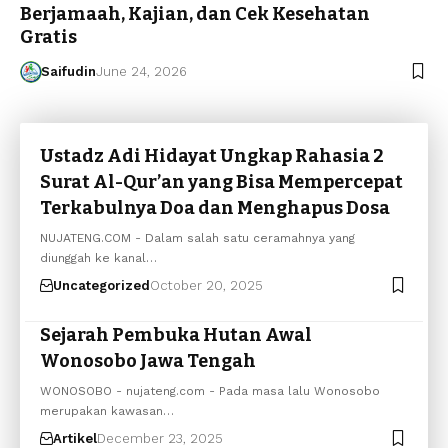
Berjamaah, Kajian, dan Cek Kesehatan
Gratis
Saifudin
June 24, 2026
Ustadz Adi Hidayat Ungkap Rahasia 2
Surat Al-Qur’an yang Bisa Mempercepat
Terkabulnya Doa dan Menghapus Dosa
NUJATENG.COM - Dalam salah satu ceramahnya yang
diunggah ke kanal…
Uncategorized
October 20, 2025
Sejarah Pembuka Hutan Awal
Wonosobo Jawa Tengah
WONOSOBO - nujateng.com - Pada masa lalu Wonosobo
merupakan kawasan…
Artikel
December 23, 2025