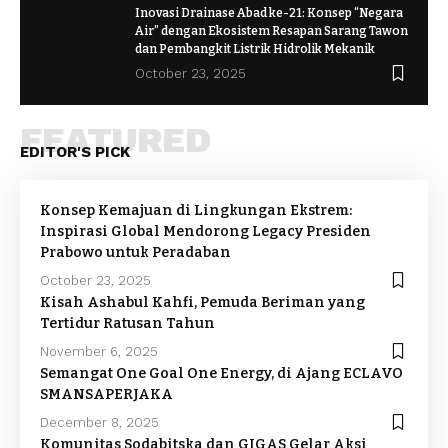
Inovasi Drainase Abad ke-21: Konsep “Negara
Air” dengan Ekosistem Resapan Sarang Tawon
dan Pembangkit Listrik Hidrolik Mekanik
October 23, 2025
FEATURED
EDITOR'S PICK
Konsep Kemajuan di Lingkungan Ekstrem:
Inspirasi Global Mendorong Legacy Presiden
Prabowo untuk Peradaban
October 23, 2025
Kisah Ashabul Kahfi, Pemuda Beriman yang
Tertidur Ratusan Tahun
November 6, 2025
Semangat One Goal One Energy, di Ajang ECLAVO
SMANSAPERJAKA
December 8, 2025
Komunitas Sodabitska dan GIGAS Gelar Aksi