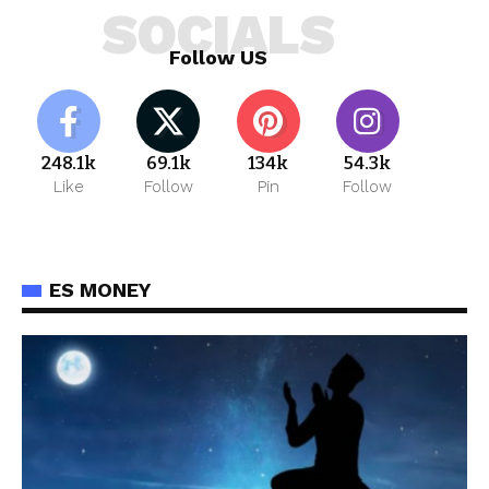
SOCIALS
Follow US
248.1k
69.1k
134k
54.3k
Like
Follow
Pin
Follow
ES MONEY