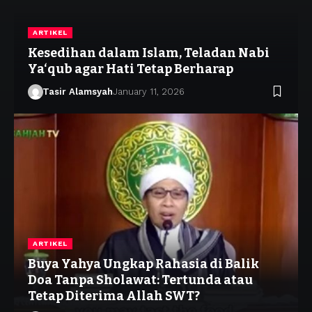
ARTIKEL
Kesedihan dalam Islam, Teladan Nabi
Ya‘qub agar Hati Tetap Berharap
Tasir Alamsyah
January 11, 2026
ARTIKEL
Buya Yahya Ungkap Rahasia di Balik
Doa Tanpa Sholawat: Tertunda atau
Tetap Diterima Allah SWT?