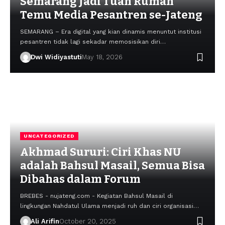
Semarang Jadi Tuan Rumah
Temu Media Pesantren se-Jateng
SEMARANG – Era digital yang kian dinamis menuntut institusi
pesantren tidak lagi sekadar memosisikan diri…
Dwi Widiyastuti
May 18, 2026
UNCATEGORIZED
Akhmad Sururi: Ciri Khas NU
adalah Bahsul Masail, Semua Bisa
Dibahas dalam Forum
BREBES - nujateng.com - Kegiatan Bahsul Masail di
lingkungan Nahdatul Ulama menjadi ruh dan ciri organisasi…
Ali Arifin
October 20, 2025