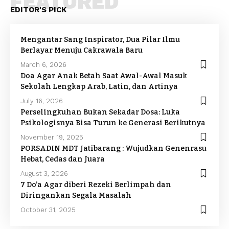
FEATURED
EDITOR'S PICK
Mengantar Sang Inspirator, Dua Pilar Ilmu
Berlayar Menuju Cakrawala Baru
March 6, 2026
Doa Agar Anak Betah Saat Awal-Awal Masuk
Sekolah Lengkap Arab, Latin, dan Artinya
July 16, 2026
Perselingkuhan Bukan Sekadar Dosa: Luka
Psikologisnya Bisa Turun ke Generasi Berikutnya
November 19, 2025
PORSADIN MDT Jatibarang : Wujudkan Genenrasu
Hebat, Cedas dan Juara
August 3, 2026
7 Do’a Agar diberi Rezeki Berlimpah dan
Diringankan Segala Masalah
October 31, 2025