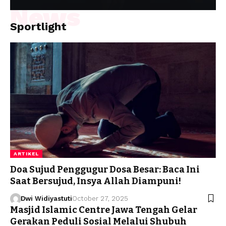
News
Sportlight
ARTIKEL
Doa Sujud Penggugur Dosa Besar: Baca Ini
Saat Bersujud, Insya Allah Diampuni!
Dwi Widiyastuti
October 27, 2025
Masjid Islamic Centre Jawa Tengah Gelar
Gerakan Peduli Sosial Melalui Shubuh