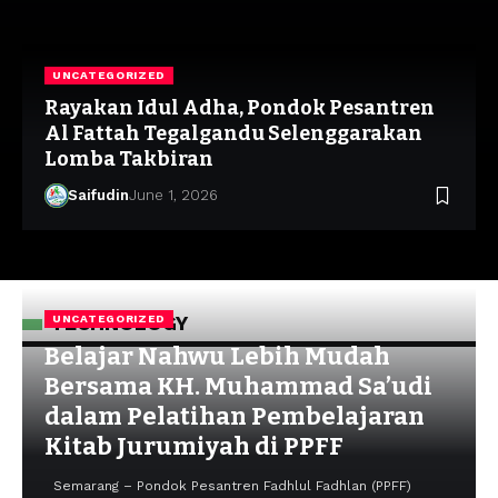
UNCATEGORIZED
Rayakan Idul Adha, Pondok Pesantren
Al Fattah Tegalgandu Selenggarakan
Lomba Takbiran
Saifudin
June 1, 2026
TECHNOLOGY
UNCATEGORIZED
Belajar Nahwu Lebih Mudah
Bersama KH. Muhammad Sa’udi
dalam Pelatihan Pembelajaran
Kitab Jurumiyah di PPFF
Semarang – Pondok Pesantren Fadhlul Fadhlan (PPFF)