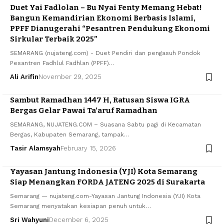
Duet Yai Fadlolan – Bu Nyai Fenty Memang Hebat!
Bangun Kemandirian Ekonomi Berbasis Islami,
PPFF Dianugerahi “Pesantren Pendukung Ekonomi
Sirkular Terbaik 2025”
SEMARANG (nujateng.com) - Duet Pendiri dan pengasuh Pondok
Pesantren Fadhlul Fadhlan (PPFF)…
Ali Arifin
November 29, 2025
Sambut Ramadhan 1447 H, Ratusan Siswa IGRA
Bergas Gelar Pawai Ta’aruf Ramadhan
​SEMARANG, NUJATENG.COM – Suasana Sabtu pagi di Kecamatan
Bergas, Kabupaten Semarang, tampak…
Tasir Alamsyah
February 15, 2026
Yayasan Jantung Indonesia (YJI) Kota Semarang
Siap Menangkan FORDA JATENG 2025 di Surakarta
Semarang — nujateng.com-Yayasan Jantung Indonesia (YJI) Kota
Semarang menyatakan kesiapan penuh untuk…
Sri Wahyuni
December 6, 2025