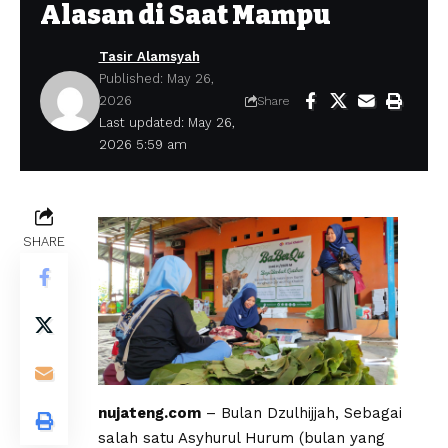
Alasan di Saat Mampu
Tasir Alamsyah
Published: May 26,
2026
Share
Last updated: May 26,
2026 5:59 am
SHARE
nujateng.com
– Bulan Dzulhijjah, Sebagai
salah satu Asyhurul Hurum (bulan yang