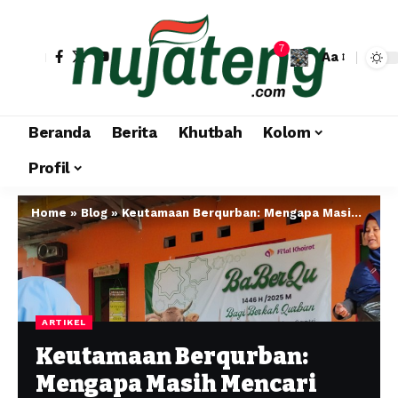
7
Aa
Beranda
Berita
Khutbah
Kolom
Profil
Home
»
Blog
»
Keutamaan Berqurban: Mengapa Masih Mencari Alasan di Saat Mampu
ARTIKEL
Keutamaan Berqurban:
Mengapa Masih Mencari