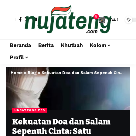
5
Aa
Beranda
Berita
Khutbah
Kolom
Profil
Home
»
Blog
»
Kekuatan Doa dan Salam Sepenuh Cinta: Satu Ucapan, Sejuta Rahmat Dunia Akhirat
UNCATEGORIZED
Kekuatan Doa dan Salam
Sepenuh Cinta: Satu