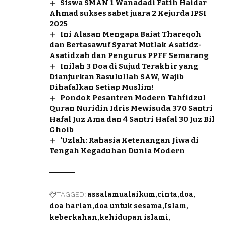
Siswa SMAN 1 Wanadadi Fatih Haidar
Ahmad sukses sabet juara 2 Kejurda IPSI
2025
Ini Alasan Mengapa Baiat Thareqoh
dan Bertasawuf Syarat Mutlak Asatidz-
Asatidzah dan Pengurus PPFF Semarang
Inilah 3 Doa di Sujud Terakhir yang
Dianjurkan Rasulullah SAW, Wajib
Dihafalkan Setiap Muslim!
Pondok Pesantren Modern Tahfidzul
Quran Nuridin Idris Mewisuda 370 Santri
Hafal Juz Ama dan 4 Santri Hafal 30 Juz Bil
Ghoib
‘Uzlah: Rahasia Ketenangan Jiwa di
Tengah Kegaduhan Dunia Modern
TAGGED:
assalamualaikum
cinta
doa
doa harian
doa untuk sesama
Islam
keberkahan
kehidupan islami