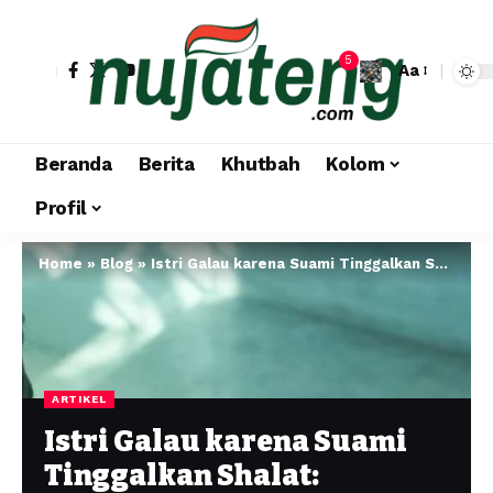
5
Aa
Beranda
Berita
Khutbah
Kolom
Profil
Home
»
Blog
»
Istri Galau karena Suami Tinggalkan Shalat: Haruskah Tetap Taat? Ini Penjelasan Ulama!
ARTIKEL
Istri Galau karena Suami
Tinggalkan Shalat: