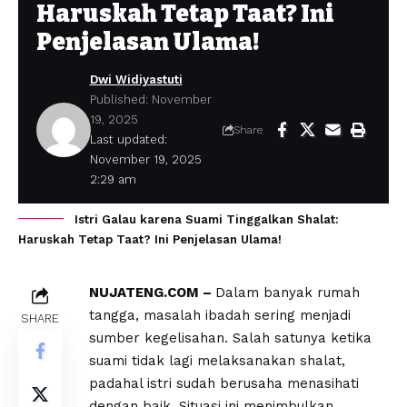
Haruskah Tetap Taat? Ini
Penjelasan Ulama!
Dwi Widiyastuti
Published: November
19, 2025
Share
Last updated:
November 19, 2025
2:29 am
Istri Galau karena Suami Tinggalkan Shalat:
Haruskah Tetap Taat? Ini Penjelasan Ulama!
NUJATENG.COM –
Dalam banyak rumah
tangga, masalah ibadah sering menjadi
SHARE
sumber kegelisahan. Salah satunya ketika
suami tidak lagi melaksanakan shalat,
padahal istri sudah berusaha menasihati
dengan baik. Situasi ini menimbulkan