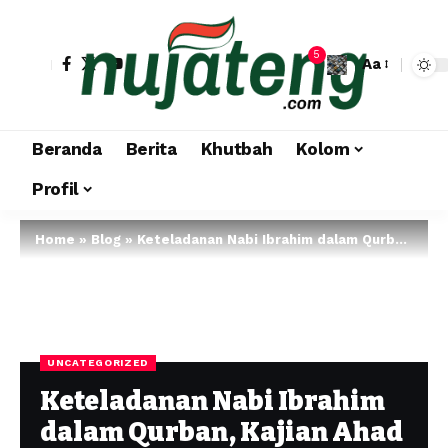
5
Aa
Beranda
Berita
Khutbah
Kolom
Profil
Home
»
Blog
»
Keteladanan Nabi Ibrahim dalam Qurban, Kajian Ahad Pagi Masjid Al Falah Mendut Semarang
UNCATEGORIZED
Keteladanan Nabi Ibrahim
dalam Qurban, Kajian Ahad