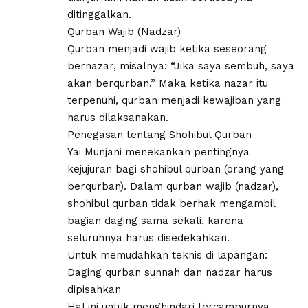
ditinggalkan.
Qurban Wajib (Nadzar)
Qurban menjadi wajib ketika seseorang
bernazar, misalnya: “Jika saya sembuh, saya
akan berqurban.” Maka ketika nazar itu
terpenuhi, qurban menjadi kewajiban yang
harus dilaksanakan.
Penegasan tentang Shohibul Qurban
Yai Munjani menekankan pentingnya
kejujuran bagi shohibul qurban (orang yang
berqurban). Dalam qurban wajib (nadzar),
shohibul qurban tidak berhak mengambil
bagian daging sama sekali, karena
seluruhnya harus disedekahkan.
Untuk memudahkan teknis di lapangan:
Daging qurban sunnah dan nadzar harus
dipisahkan
Hal ini untuk menghindari tercampurnya