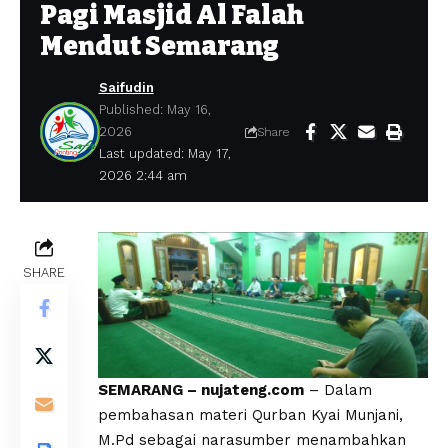
Pagi Masjid Al Falah
Mendut Semarang
Saifudin
Published: May 16,
2026
Share
Last updated: May 17,
2026 2:44 am
SHARE
SEMARANG – nujateng.com
– Dalam
pembahasan materi Qurban Kyai Munjani,
M.Pd sebagai narasumber menambahkan