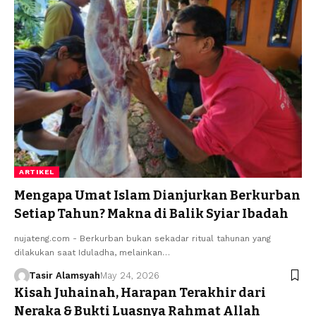
ARTIKEL
Mengapa Umat Islam Dianjurkan Berkurban
Setiap Tahun? Makna di Balik Syiar Ibadah
nujateng.com - Berkurban bukan sekadar ritual tahunan yang
dilakukan saat Iduladha, melainkan…
Tasir Alamsyah
May 24, 2026
Kisah Juhainah, Harapan Terakhir dari
Neraka & Bukti Luasnya Rahmat Allah