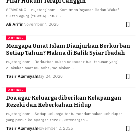
Pilar Hukum Terapi Canggih
SEMARANG – nujateng.com - Komitmen Yayasan Badan Wakaf
Sultan Agung (YBWSA) untuk…
Ali Arifin
November 1, 2025
ARTIKEL
Mengapa Umat Islam Dianjurkan Berkurban
Setiap Tahun? Makna di Balik Syiar Ibadah
nujateng.com - Berkurban bukan sekadar ritual tahunan yang
dilakukan saat Iduladha, melainkan…
Tasir Alamsyah
May 24, 2026
ARTIKEL
Doa agar Keluarga diberikan Kelapangan
Rezeki dan Keberkahan Hidup
nujateng.com - Setiap keluarga tentu mendambakan kehidupan
yang penuh kelapangan rezeki, ketenangan…
Tasir Alamsyah
November 2, 2025