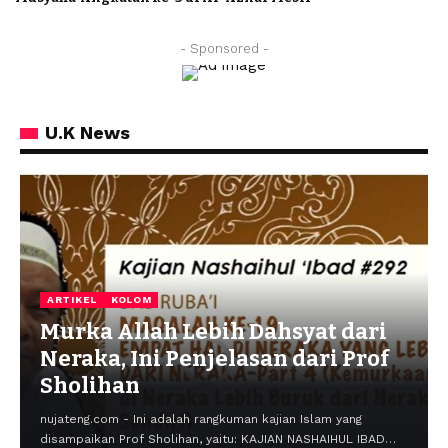
- Sponsored -
U.K News
ARTIKEL
KOLOM
Murka Allah Lebih Dahsyat dari
Neraka, Ini Penjelasan dari Prof
Sholihan
nujateng.com - Ini adalah rangkuman kajian Islam yang
disampaikan Prof Sholihan, yaitu: KAJIAN NASHAIHUL IBAD…