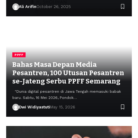
Ali Arifin
October 26, 2025
PPFF
Bahas Masa Depan Media
Pesantren, 100 Utusan Pesantren
se-Jateng Serbu PPFF Semarang
"Dunia digital pesantren di Jawa Tengah memasuki babak
baru. Sabtu, 16 Mei 2026, Pondok…
Dwi Widiyastuti
May 15, 2026