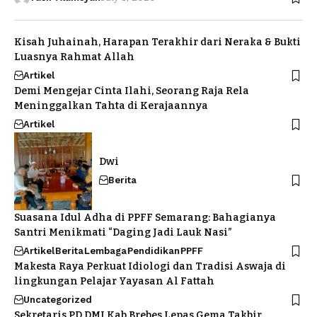
Kisah Juhainah, Harapan Terakhir dari Neraka & Bukti
Luasnya Rahmat Allah
Artikel
Demi Mengejar Cinta Ilahi, Seorang Raja Rela
Meninggalkan Tahta di Kerajaannya
Artikel
Dwi
Berita
Suasana Idul Adha di PPFF Semarang: Bahagianya
Santri Menikmati “Daging Jadi Lauk Nasi”
Artikel
Berita
Lembaga
Pendidikan
PPFF
Makesta Raya Perkuat Idiologi dan Tradisi Aswaja di
lingkungan Pelajar Yayasan Al Fattah
Uncategorized
Sekretaris PD DMI Kab Brebes Lepas Gema Takbir