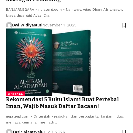
BANJARNEGARA - nujateng.com - Namanya Agas Dhani Afriansyah,
biasa dipanggil Agas. Dia…
Dwi Widiyastuti
November 1, 2025
ARTIKEL
Rekomendasi 5 Buku Islami Buat Pertebal
Iman, Wajib Masuk Daftar Bacaan!
nujateng.com - Di tengah kesibukan dan berbagai tantangan hidup,
menjaga keimanan menjadi…
Tasir Alamsyah
July 3, 2026