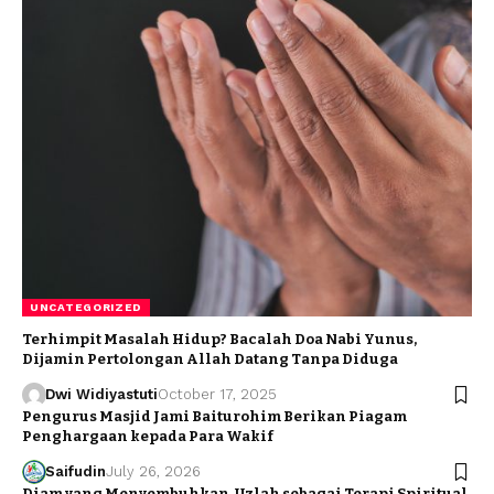
UNCATEGORIZED
Terhimpit Masalah Hidup? Bacalah Doa Nabi Yunus,
Dijamin Pertolongan Allah Datang Tanpa Diduga
Dwi Widiyastuti
October 17, 2025
Pengurus Masjid Jami Baiturohim Berikan Piagam
Penghargaan kepada Para Wakif
Saifudin
July 26, 2026
Diam yang Menyembuhkan, Uzlah sebagai Terapi Spiritual