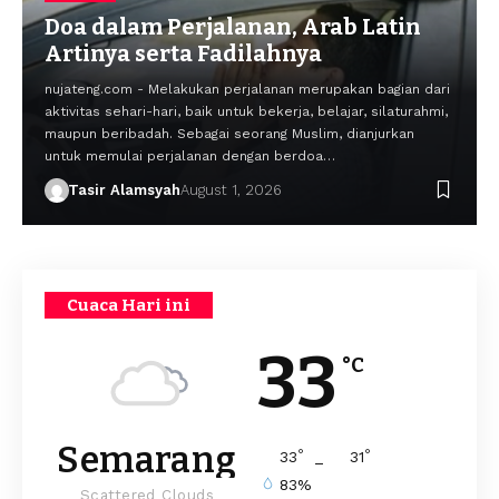
Doa dalam Perjalanan, Arab Latin
Artinya serta Fadilahnya
nujateng.com - Melakukan perjalanan merupakan bagian dari
aktivitas sehari-hari, baik untuk bekerja, belajar, silaturahmi,
maupun beribadah. Sebagai seorang Muslim, dianjurkan
untuk memulai perjalanan dengan berdoa…
Tasir Alamsyah
August 1, 2026
Cuaca Hari ini
33
°C
Semarang
°
°
33
_
31
83%
Scattered Clouds