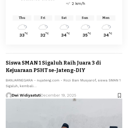
2 km/h
Thu
Fri
Sat
Sun
Mon
°C
°C
°C
°C
°C
33
32
34
35
34
Siswa SMAN 1 Sigaluh Raih Juara 3 di
Kejuaraan PSHT se-Jateng-DIY
BANJARNEGARA - nujateng.com - Rozi Bani Musyarof, siswa SMAN 1
Sigaluh, kembali…
Dwi Widiyastuti
December 19, 2025