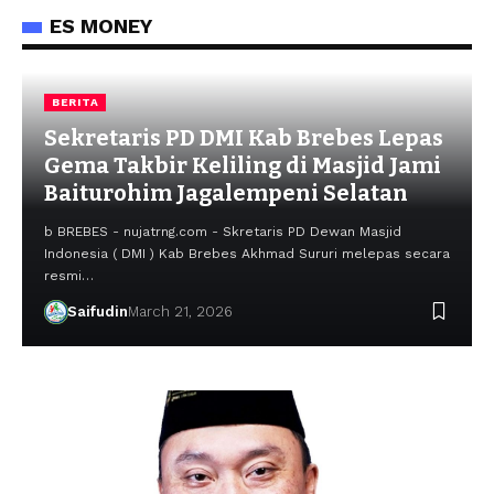
ES MONEY
BERITA
Sekretaris PD DMI Kab Brebes Lepas
Gema Takbir Keliling di Masjid Jami
Baiturohim Jagalempeni Selatan
b BREBES - nujatrng.com - Skretaris PD Dewan Masjid
Indonesia ( DMI ) Kab Brebes Akhmad Sururi melepas secara
resmi…
Saifudin
March 21, 2026