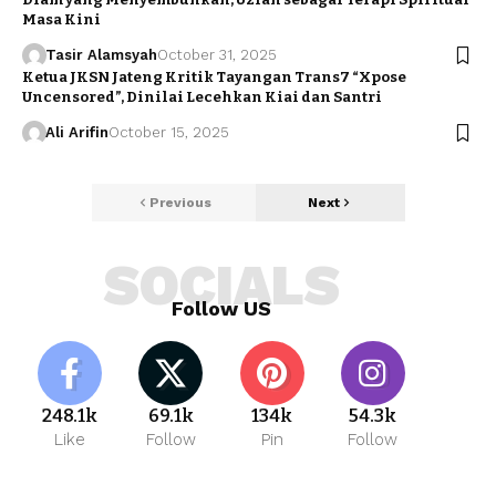
Masa Kini
Tasir Alamsyah
October 31, 2025
Ketua JKSN Jateng Kritik Tayangan Trans7 “Xpose
Uncensored”, Dinilai Lecehkan Kiai dan Santri
Ali Arifin
October 15, 2025
Previous
Next
SOCIALS
Follow US
248.1k
69.1k
134k
54.3k
Like
Follow
Pin
Follow