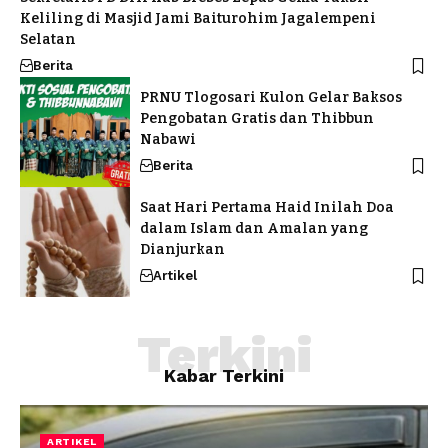
Keliling di Masjid Jami Baiturohim Jagalempeni
Selatan
Berita
PRNU Tlogosari Kulon Gelar Baksos
Pengobatan Gratis dan Thibbun
Nabawi
Berita
Saat Hari Pertama Haid Inilah Doa
dalam Islam dan Amalan yang
Dianjurkan
Artikel
Terkini
Kabar Terkini
ARTIKEL