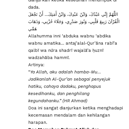
dada.
اللَّهُمَّ إِنِّي عَبْدُكَ، وَابْنُ عَبْدِكَ، وَابْنُ أَمَتِكَ… أَنْ تَجْعَلَ
الْقُرْآنَ رَبِيعَ قَلْبِي، وَنُورَ صَدْرِي، وَجَلَاءَ حُزْنِي، وَذَهَابَ
هَمِّي
Allahumma inni ‘abduka wabnu ‘abdika
wabnu amatika… antaj’alal-Qur’āna rabī’a
qalbī wa nūra shadrī wajalā’a ḥuznī
wadzahāba hammī.
Artinya:
“
Ya Allah, aku adalah hamba-Mu…
Jadikanlah Al-Qur’an sebagai penyejuk
hatiku, cahaya dadaku, penghapus
kesedihanku, dan penghilang
kegundahanku.” (HR Ahmad)
Doa ini sangat dianjurkan ketika menghadapi
kecemasan mendalam dan kehilangan
harapan.