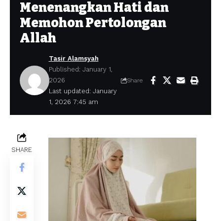
Menenangkan Hati dan
Memohon Pertolongan
Allah
Tasir Alamsyah
Published: January 1,
2026
Share
Last updated: January
1, 2026 7:45 am
SHARE