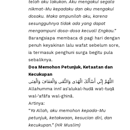
telah aku lakuka
n
. Aku mengakui segala
nikmat-Mu kepadaku dan aku mengakui
dosaku. Maka ampunilah aku, karena
sesungguhnya tidak ada yang dapat
mengampuni dosa-dosa kecuali Engkau.”
Barangsiapa membaca di pagi hari dengan
penuh keyakinan lalu wafat sebelum sore,
ia termasuk penghuni surga begitu pula
sebaliknya.
Doa Memohon Petunjuk, Ketaatan dan
Kecukupan
اللَّهُمَّ إِنِّي أَسْأَلُكَ الْهُدَى وَالتُّقَى وَالْعَفَافَ وَالْغِنَى
Allahumma innī as’alukal-hudā wat-tuqā
wal-‘afāfa wal-ghinā.
Artinya:
“
Ya Allah, aku memohon kepada-Mu
petunjuk, ketakwaan, kesucian diri, dan
kecukupan.” (HR Muslim)