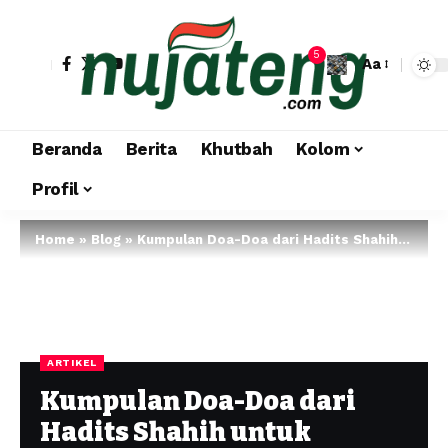
5
Aa
Beranda
Berita
Khutbah
Kolom
Profil
Home
»
Blog
»
Kumpulan Doa-Doa dari Hadits Shahih untuk Menenangkan Hati dan Memohon Pertolongan Allah
ARTIKEL
Kumpulan Doa-Doa dari
Hadits Shahih untuk