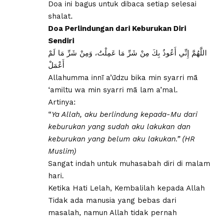
Doa ini bagus untuk dibaca setiap selesai
shalat.
Doa Perlindungan dari Keburukan Diri
Sendiri
اللَّهُمَّ إِنِّي أَعُوذُ بِكَ مِنْ شَرِّ مَا عَمِلْتُ، وَمِنْ شَرِّ مَا لَمْ
أَعْمَلْ
Allahumma innī a’ūdzu bika min syarri mā
‘amiltu wa min syarri mā lam a’mal.
Artinya:
“
Ya Allah, aku berlindung kepada-Mu dari
keburukan yang sudah aku lakukan dan
keburukan yang belum aku lakukan.” (HR
Muslim)
Sangat indah untuk muhasabah diri di malam
hari.
Ketika Hati Lelah, Kembalilah kepada Allah
Tidak ada manusia yang bebas dari
masalah, namun Allah tidak pernah