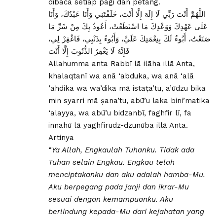
dibaca setiap pagi dan petang.
اللَّهُمَّ أَنْتَ رَبِّي لَا إِلَهَ إِلَّا أَنْتَ، خَلَقْتَنِي وَأَنَا عَبْدُكَ، وَأَنَا
عَلَى عَهْدِكَ وَوَعْدِكَ مَا اسْتَطَعْتُ، أَعُوذُ بِكَ مِنْ شَرِّ مَا
صَنَعْتُ، أَبُوءُ لَكَ بِنِعْمَتِكَ عَلَيَّ، وَأَبُوءُ بِذَنْبِي، فَاغْفِرْ لِي،
فَإِنَّهُ لَا يَغْفِرُ الذُّنُوبَ إِلَّا أَنْتَ
Allahumma anta Rabbī lā ilāha illā Anta,
khalaqtanī wa anā ‘abduka, wa anā ‘alā
‘ahdika wa wa’dika mā istaṭa’tu, a’ūdzu bika
min syarri mā ṣana’tu, abū’u laka bini’matika
‘alayya, wa abū’u bidzanbī, faghfir lī, fa
innahū lā yaghfirudz-dzunūba illā Anta.
Artinya
“
Ya Allah, Engkaulah Tuhanku. Tidak ada
Tuhan selain Engkau. Engkau telah
menciptakanku dan aku adalah hamba-Mu.
Aku berpegang pada janji dan ikrar-Mu
sesuai dengan kemampuanku. Aku
berlindung kepada-Mu dari kejahatan yang