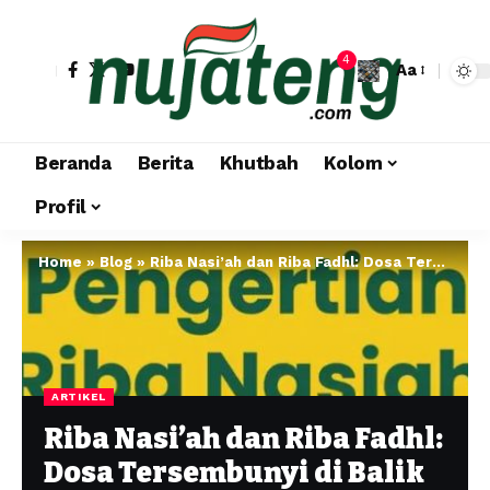
4
Aa
Beranda
Berita
Khutbah
Kolom
Profil
Home
»
Blog
»
Riba Nasi’ah dan Riba Fadhl: Dosa Tersembunyi di Balik Transaksi Digital Modern
ARTIKEL
Riba Nasi’ah dan Riba Fadhl:
Dosa Tersembunyi di Balik