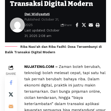
Transaksi Digital Modern
Dwi Widiyastuti
Published: October 31,
2025
Share
Last updated: October
31, 2025 2:08 am
Riba Nasi’ah dan Riba Fadhl: Dosa Tersembunyi di
Balik Transaksi Digital Modern
NUJATENG.COM –
Zaman boleh berubah,
teknologi boleh melesat cepat, tapi satu hal
SHARE
tak pernah berubah: bahaya riba. Dalam
ekonomi digital, praktik ini justru makin
tersamarkan. Dari bunga pinjaman online,
cicilan kendaraan, hingga “biaya
keterlambatan” dalam transaksi aplikasi
keuangan semuanya bisa mengandung unsur