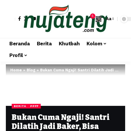
5
Aa
Beranda
Berita
Khutbah
Kolom
Profil
Home
»
Blog
»
Bukan Cuma Ngaji! Santri Dilatih Jadi Baker, Bisa Bikin Kue Sampai Hias Tart
BERITA
PPFF
Bukan Cuma Ngaji! Santri
Dilatih Jadi Baker, Bisa