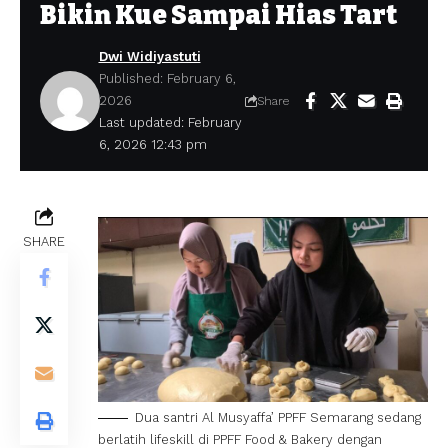
Bikin Kue Sampai Hias Tart
Dwi Widiyastuti
Published: February 6,
2026
Share
Last updated: February
6, 2026 12:43 pm
SHARE
Dua santri Al Musyaffa’ PPFF Semarang sedang
berlatih lifeskill di PPFF Food & Bakery dengan