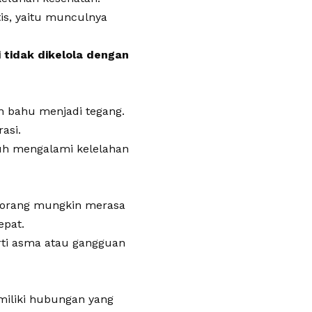
tis, yaitu munculnya
 tidak dikelola dengan
an bahu menjadi tegang.
asi.
buh mengalami kelelahan
eorang mungkin merasa
epat.
erti asma atau gangguan
miliki hubungan yang