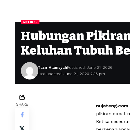
ARTIKEL
Hubungan Pikiran
Keluhan Tubuh Ber
Tasir Alamsyah
Published: June 21, 2026
Last updated: June 21, 2026 2:36 pm
SHARE
nujateng.com
pikiran dapat 
Ketika seseora
berkepanjangan