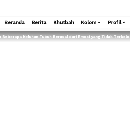
Beranda
Berita
Khutbah
Kolom
Profil
h Beberapa Keluhan Tubuh Berasal dari Emosi yang Tidak Terkelo