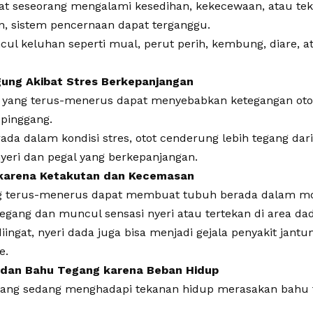
aat seseorang mengalami kesedihan, kekecewaan, atau te
n, sistem pencernaan dapat terganggu.
ul keluhan seperti mual, perut perih, kembung, diare, a
gung Akibat Stres Berkepanjangan
 yang terus-menerus dapat menyebabkan ketegangan otot
pinggang.
ada dalam kondisi stres, otot cenderung lebih tegang dar
eri dan pegal yang berkepanjangan.
 karena Ketakutan dan Kecemasan
g terus-menerus dapat membuat tubuh berada dalam mode
egang dan muncul sensasi nyeri atau tertekan di area dad
ingat, nyeri dada juga bisa menjadi gejala penyakit jantu
e.
 dan Bahu Tegang karena Beban Hidup
yang sedang menghadapi tekanan hidup merasakan bahu t