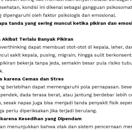
sehatan, kondisi ini dikenal sebagai gangguan psikosoma
ng dipengaruhi oleh faktor psikologis dan emosional.
apa tanda yang sering muncul ketika pikiran dan emosi
a Akibat Terlalu Banyak Pikiran
 overthinking dapat membuat otot-otot di kepala, leher, d
ul sakit kepala, pusing, migrain, hingga sulit berkonsentr
ikiran bekerja tanpa jeda, semakin besar pula risiko tu
k.
s karena Cemas dan Stres
ng berlebihan dapat memengaruhi pola pernapasan. Ses
pendek, dada terasa berat, atau jantung berdebar lebih c
, sesak napas juga bisa menjadi tanda penyakit fisik sep
a perlu diperiksakan jika terjadi berulang.
t karena Kesedihan yang Dipendam
tian menunjukkan bahwa otak dan sistem pencernaan me