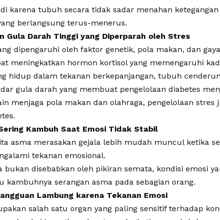
rjadi karena tubuh secara tidak sadar menahan keteganga
 yang berlangsung terus-menerus.
an Gula Darah Tinggi yang Diperparah oleh Stres
g dipengaruhi oleh faktor genetik, pola makan, dan gay
pat meningkatkan hormon kortisol yang memengaruhi kad
ang hidup dalam tekanan berkepanjangan, tubuh cender
dar gula darah yang membuat pengelolaan diabetes menjad
lain menjaga pola makan dan olahraga, pengelolaan stres j
tes.
Sering Kambuh Saat Emosi Tidak Stabil
ita asma merasakan gejala lebih mudah muncul ketika s
ngalami tekanan emosional.
bukan disebabkan oleh pikiran semata, kondisi emosi yan
u kambuhnya serangan asma pada sebagian orang.
Gangguan Lambung karena Tekanan Emosi
kan salah satu organ yang paling sensitif terhadap kondi