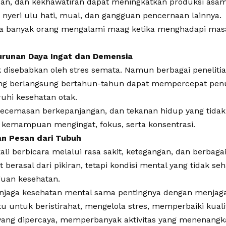
san, dan kekhawatiran dapat meningkatkan produksi asa
yeri ulu hati, mual, dan gangguan pencernaan lainnya.
ika banyak orang mengalami maag ketika menghadapi masa
nurunan Daya Ingat dan Demensia
k disebabkan oleh stres semata. Namun berbagai peneli
ang berlangsung bertahun-tahun dapat mempercepat penu
hi kesehatan otak.
kecemasan berkepanjangan, dan tekanan hidup yang tidak 
emampuan mengingat, fokus, serta konsentrasi.
n Pesan dari Tubuh
li berbicara melalui rasa sakit, ketegangan, dan berbagai
 berasal dari pikiran, tetapi kondisi mental yang tidak 
guan kesehatan.
njaga kesehatan mental sama pentingnya dengan menjaga 
 untuk beristirahat, mengelola stres, memperbaiki kualita
yang dipercaya, memperbanyak aktivitas yang menenangk