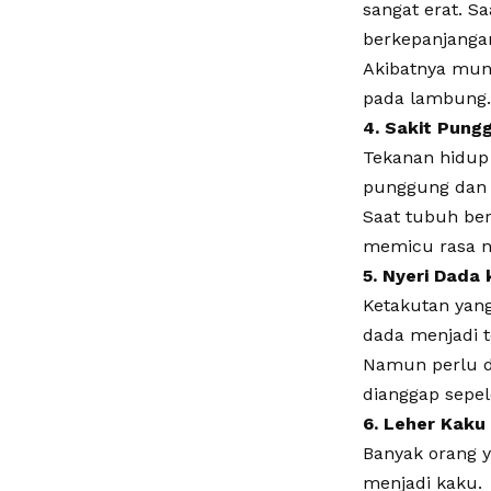
sangat erat. S
berkepanjanga
Akibatnya munc
pada lambung.
4. Sakit Pung
Tekanan hidup
punggung dan 
Saat tubuh ber
memicu rasa ny
5. Nyeri Dada
Ketakutan yan
dada menjadi t
Namun perlu di
dianggap sepel
6. Leher Kaku
Banyak orang 
menjadi kaku.