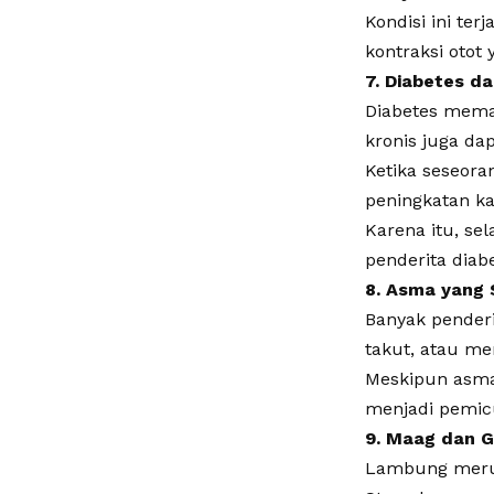
Kondisi ini te
kontraksi otot
7. Diabetes d
Diabetes meman
kronis juga da
Ketika seseor
peningkatan ka
Karena itu, se
penderita diabe
8. Asma yang 
Banyak pender
takut, atau me
Meskipun asma 
menjadi pemic
9. Maag dan 
Lambung merupa