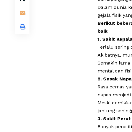
Dalam dunia ke
gejala fisik ya
Berikut beber
baik
1. Sakit Kepal
Terlalu sering
Akibatnya, munc
Semakin lama p
mental dan fisi
2. Sesak Napa
Rasa cemas ya
napas menjadi 
Meski demikian
jantung sehingg
3. Sakit Peru
Banyak peneli