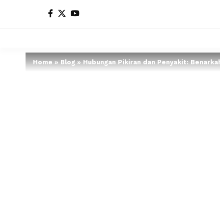
Home
»
Blog
»
Hubungan Pikiran dan Penyakit: Benarka