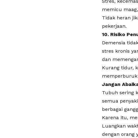
Stres, kecema
memicu maag, n
Tidak heran j
pekerjaan.
10. Risiko Pe
Demensia tida
stres kronis y
dan memengaru
Kurang tidur, 
memperburuk k
Jangan Abaika
Tubuh sering ka
semua penyakit
berbagai gang
Karena itu, me
Luangkan waktu
dengan orang 