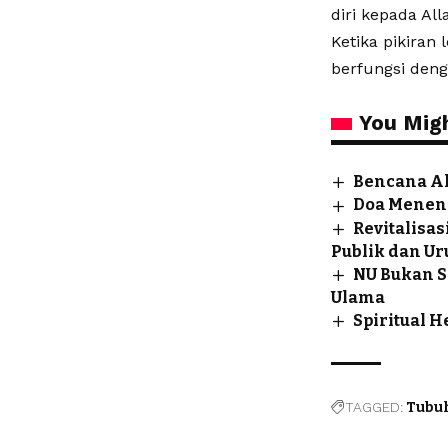
diri kepada All
Ketika pikiran
berfungsi deng
You Migh
Bencana Al
Doa Menena
Revitalisa
Publik dan Ur
NU Bukan S
Ulama
Spiritual 
TAGGED:
Tubu