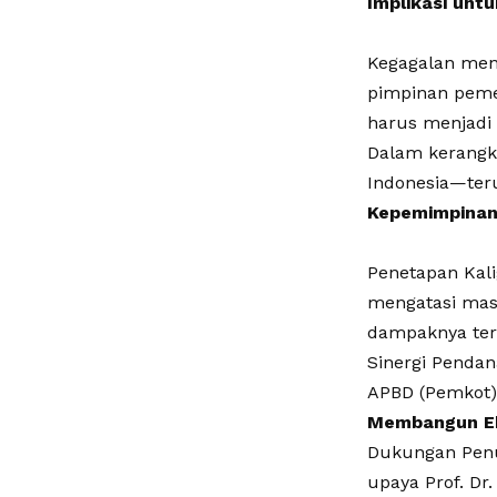
Implikasi unt
Kegagalan men
pimpinan pemer
harus menjadi
Dalam kerangk
Indonesia—ter
Kepemimpinan 
Penetapan Kali
mengatasi masa
dampaknya ter
Sinergi Pendan
APBD (Pemkot) 
Membangun Ek
Dukungan Pen
upaya Prof. D