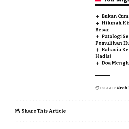
Bukan Cuma 
Hikmah Kis
Besar
Patologi S
Pemulihan Hu
Rahasia Ke
Hadis!
Doa Menghi
TAGGED:
#rob
Share This Article