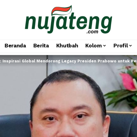
Beranda
Berita
Khutbah
Kolom
Profil
: Inspirasi Global Mendorong Legacy Presiden Prabowo untuk P