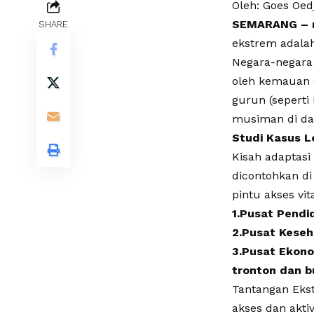
Oleh: Goes Oed
SEMARANG – n
SHARE
ekstrem adala
Negara-negara
oleh kemauan d
gurun (seperti
musiman di dae
Studi Kasus L
Kisah adaptasi
dicontohkan di
pintu akses vi
1.Pusat Pendid
2.Pusat Keseh
3.Pusat Ekono
tronton dan b
Tantangan Eks
akses dan aktiv