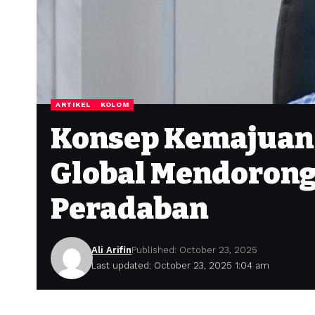
ARTIKEL
KOLOM
Konsep Kemajuan 
Global Mendorong
Peradaban
Ali Arifin
Published: October 23, 2025
Last updated: October 23, 2025 1:04 am