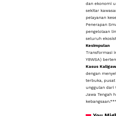
dan ekonomi u
sekitar kawasa
pelayanan kese
Penerapan Smar
pengelolaan li
seluruh ekosis
Kesimpulan
Transformasi in
YBWSA) bertem
Kasus Kaligaw
dengan menyele
terbuka, pusat
unggulan dari
Jawa Tengah h
kebangsaan.**
You Migh