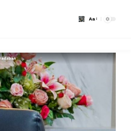
Aa
eradaban