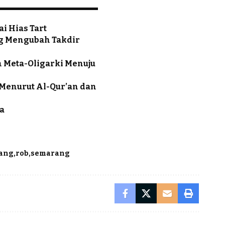
ai Hias Tart
ng Mengubah Takdir
n Meta-Oligarki Menuju
 Menurut Al-Qur’an dan
ya
rang
rob
semarang