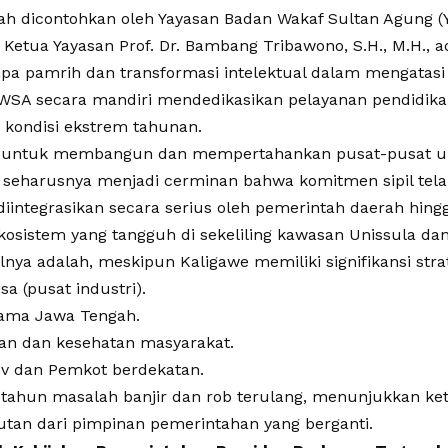
ah dicontohkan oleh Yayasan Badan Wakaf Sultan Agung 
etua Yayasan Prof. Dr. Bambang Tribawono, S.H., M.H., a
npa pamrih dan transformasi intelektual dalam mengatasi
BWSA secara mandiri mendedikasikan pelayanan pendidika
 kondisi ekstrem tahunan.
SA untuk membangun dan mempertahankan pusat-pusat un
i seharusnya menjadi cerminan bahwa komitmen sipil telah
iintegrasikan secara serius oleh pemerintah daerah hing
sistem yang tangguh di sekeliling kawasan Unissula dan
lnya adalah, meskipun Kaligawe memiliki signifikansi stra
a (pusat industri).
tama Jawa Tengah.
an dan kesehatan masyarakat.
v dan Pemkot berdekatan.
tahun masalah banjir dan rob terulang, menunjukkan ket
utan dari pimpinan pemerintahan yang berganti.