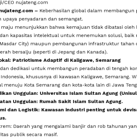
ji/CEO nujateng.com
ujateng.com –
Keberhasilan global dalam membangun p
h upaya penyadaran dan semangat.
 maju menunjukkan bahwa kemajuan tidak dibatasi oleh k
an kapasitas intelektual untuk menemukan solusi, baik me
 Masdar City) maupun pembangunan infrastruktur tahan d
rah bersalju (seperti di Jepang dan Kanada).
okal: Patriotisme Adaptif di Kaligawe, Semarang
 dan dedikasi untuk membangun peradaban di tengah kon
 Indonesia, khususnya di kawasan Kaligawe, Semarang. W
tal menuju Kota Semarang dan kota-kota lain di Jawa Ten
ikan Unggulan: Universitas Islam Sultan Agung (Unisul
atan Unggulan: Rumah Sakit Islam Sultan Agung.
mi dan Logistik: Kawasan industri penting untuk devisa
us.
trem: Daerah yang mengalami banjir dan rob tahunan ya
itas publik secara masif.