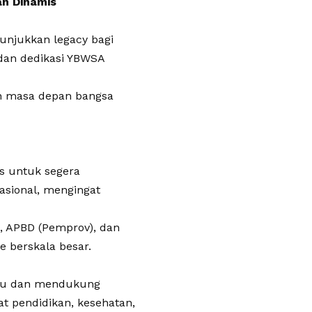
an Dinamis
njukkan legacy bagi
 dan dedikasi YBWSA
an masa depan bangsa
as untuk segera
nasional, mengingat
), APBD (Pemprov), dan
 berskala besar.
tu dan mendukung
 pendidikan, kesehatan,