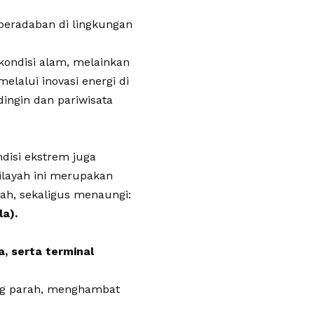
eradaban di lingkungan
ondisi alam, melainkan
lalui inovasi energi di
ingin dan pariwisata
disi ekstrem juga
ilayah ini merupakan
gah, sekaligus menaungi:
la).
, serta terminal
ng parah, menghambat