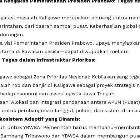
uk Kebijakan Pemerintahan Presiden Prabowo: Tegas d
gatasi masalah Kaligawe merupakan peluang untuk menu
intahan, dari daerah sampai pusat. Keberhasilan global
 dorongan.
a visi Pemerintahan Presiden Prabowo, upaya menyiapk
utama di kawasan pesisir—dapat diwujudkan melalui:
Tegas dalam Infrastruktur Prioritas:
gawe sebagai Zona Prioritas Nasional: Kebijakan yang teg
lah rob dan banjir di Kaligawe sebagai proyek strategis 
hadap ekonomi dan akses logistik Jawa Tengah.
aan: Alokasi dan integrasi pendanaan antara APBN (Pusat
untuk pembangunan tanggul, polder, dan sistem drainase
osistem Adaptif yang Dinamis:
uh untuk YBWSA: Pemerintah harus membahu-memban
r. Bambang Tribawono dan YBWSA dalam membangun pusat