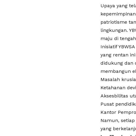
Upaya yang tel
kepemimpinan K
patriotisme ta
lingkungan. Y
maju di tengah
Inisiatif YBW
yang rentan in
didukung dan d
membangun eko
Masalah krusia
Ketahanan devis
Aksesbilitas u
Pusat pendidik
Kantor Pempro
Namun, setiap 
yang berkelanj