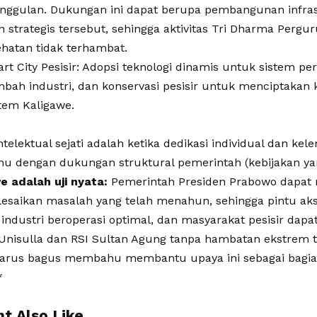
nggulan. Dukungan ini dapat berupa pembangunan infras
n strategis tersebut, sehingga aktivitas Tri Dharma Pergu
hatan tidak terhambat.
t City Pesisir: Adopsi teknologi dinamis untuk sistem peri
mbah industri, dan konservasi pesisir untuk menciptakan
tem Kaligawe.
telektual sejati adalah ketika dedikasi individual dan ke
u dengan dukungan struktural pemerintah (kebijakan yan
e adalah uji nyata:
Pemerintah Presiden Prabowo dapat 
saikan masalah yang telah menahun, sehingga pintu aks
 industri beroperasi optimal, dan masyarakat pesisir dap
 Unisulla dan RSI Sultan Agung tanpa hambatan ekstrem 
arus bagus membahu membantu upaya ini sebagai bagia
*
t Also Like