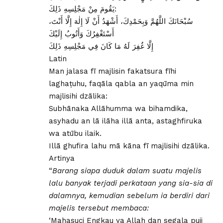
يَقُومَ مِنْ مَجْلِسِهِ ذَلِكَ:
سُبْحَانَكَ اللَّهُمَّ وَبِحَمْدِكَ، أَشْهَدُ أَنْ لَا إِلٰهَ إِلَّا أَنْتَ،
أَسْتَغْفِرُكَ وَأَتُوبُ إِلَيْكَ
إِلَّا غُفِرَ لَهُ مَا كَانَ فِي مَجْلِسِهِ ذَلِكَ
Latin
Man jalasa fī majlisin fakatsura fīhi
laghaṭuhu, faqāla qabla an yaqūma min
majlisihi dzālika:
Subhānaka Allāhumma wa bihamdika,
asyhadu an lā ilāha illā anta, astaghfiruka
wa atūbu ilaik.
Illā ghufira lahu mā kāna fī majlisihi dzālika.
Artinya
“
Barang siapa duduk dalam suatu majelis
lalu banyak terjadi perkataan yang sia-sia di
dalamnya, kemudian sebelum ia berdiri dari
majelis tersebut membaca:
‘Mahasuci Engkau ya Allah dan segala puji