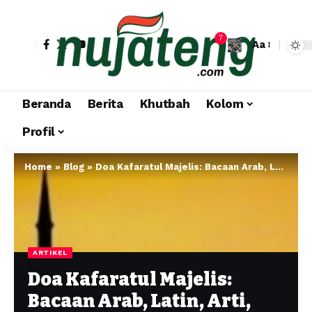
7
Aa
Beranda
Berita
Khutbah
Kolom
Profil
Home
»
Blog
»
Doa Kafaratul Majelis: Bacaan Arab, Latin, Arti, Hadis Shahih, dan Keutamaannya
ARTIKEL
Doa Kafaratul Majelis:
Bacaan Arab, Latin, Arti,