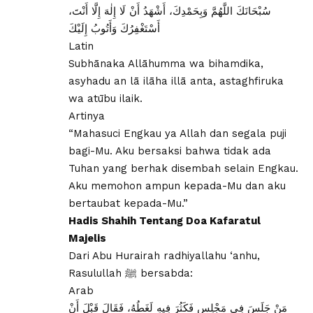
سُبْحَانَكَ اللَّهُمَّ وَبِحَمْدِكَ، أَشْهَدُ أَنْ لَا إِلٰهَ إِلَّا أَنْتَ،
أَسْتَغْفِرُكَ وَأَتُوبُ إِلَيْكَ
Latin
Subhānaka Allāhumma wa bihamdika,
asyhadu an lā ilāha illā anta, astaghfiruka
wa atūbu ilaik.
Artinya
“Mahasuci Engkau ya Allah dan segala puji
bagi-Mu. Aku bersaksi bahwa tidak ada
Tuhan yang berhak disembah selain Engkau.
Aku memohon ampun kepada-Mu dan aku
bertaubat kepada-Mu.”
Hadis Shahih Tentang Doa Kafaratul
Majelis
Dari Abu Hurairah radhiyallahu ‘anhu,
Rasulullah ﷺ bersabda:
Arab
مَنْ جَلَسَ فِي مَجْلِسٍ فَكَثُرَ فِيهِ لَغَطُهُ، فَقَالَ قَبْلَ أَنْ