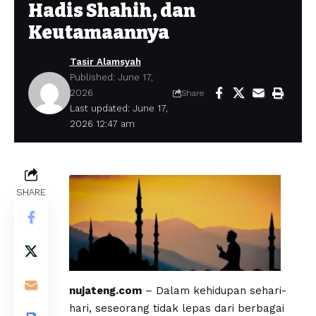
Hadis Shahih, dan
Keutamaannya
Tasir Alamsyah
Published: June 17,
2026
Share
Last updated: June 17,
2026 12:47 am
SHARE
nujateng.com
– Dalam kehidupan sehari-
hari, seseorang tidak lepas dari berbagai