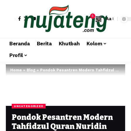
5
Aa
Beranda
Berita
Khutbah
Kolom
Profil
Home
»
Blog
»
Pondok Pesantren Modern Tahfidzul Quran Nuridin Idris Mewisuda 370 Santri Hafal Juz Ama dan 4 Santri Hafal 30 Juz Bil Ghoib
UNCATEGORIZED
Pondok Pesantren Modern
Tahfidzul Quran Nuridin