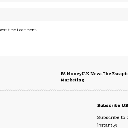
next time I comment.
ES Money
U.K News
The Escapis
Marketing
Subscribe U
Subscribe to 
instantly!