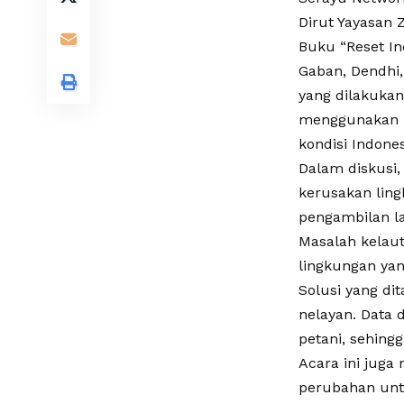
Dirut Yayasan 
Buku “Reset Ind
Gaban, Dendhi,
yang dilakukan
menggunakan m
kondisi Indone
Dalam diskusi,
kerusakan ling
pengambilan l
Masalah kelaut
lingkungan yan
Solusi yang di
nelayan. Data 
petani, sehin
Acara ini jug
perubahan unt