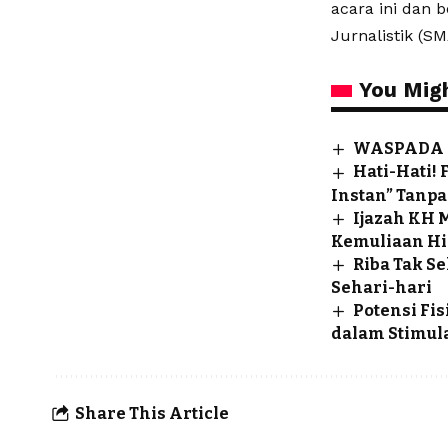
acara ini dan 
Jurnalistik (S
You Migh
WASPADA PA
Hati-Hati!
Instan” Tanpa
Ijazah KH 
Kemuliaan H
Riba Tak S
Sehari-hari
Potensi Fi
dalam Stimula
Share This Article