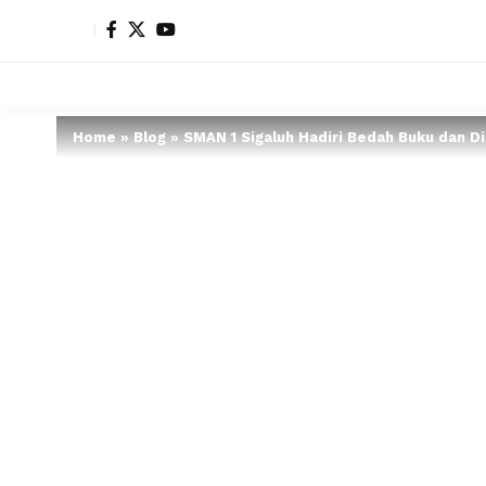
Home
»
Blog
»
SMAN 1 Sigaluh Hadiri Bedah Buku dan D