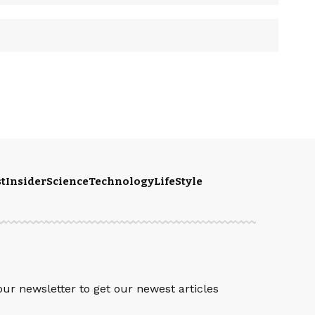
t
Insider
Science
Technology
LifeStyle
S
our newsletter to get our newest articles