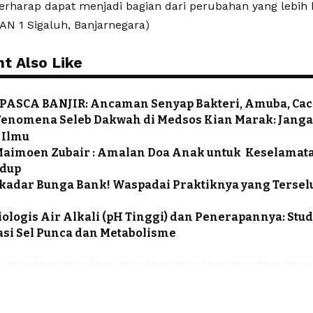
berharap dapat menjadi bagian dari perubahan yang lebih 
MAN 1 Sigaluh, Banjarnegara)
t Also Like
SCA BANJIR: Ancaman Senyap Bakteri, Amuba, Caci
 Fenomena Seleb Dakwah di Medsos Kian Marak: Janga
 Ilmu
Maimoen Zubair : Amalan Doa Anak untuk Keselamat
idup
ekadar Bunga Bank! Waspadai Praktiknya yang Terse
siologis Air Alkali (pH Tinggi) dan Penerapannya: St
si Sel Punca dan Metabolisme