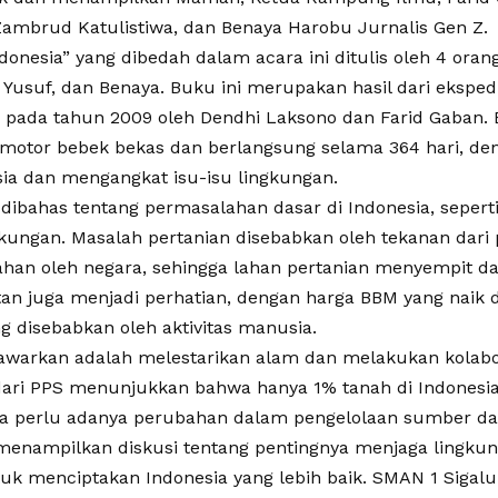
Zambrud Katulistiwa, dan Benaya Harobu Jurnalis Gen Z.
onesia” yang dibedah dalam acara ini ditulis oleh 4 orang
 Yusuf, dan Benaya. Buku ini merupakan hasil dari eksped
 pada tahun 2009 oleh Dendhi Laksono dan Farid Gaban. E
otor bebek bekas dan berlangsung selama 364 hari, d
sia dan mengangkat isu-isu lingkungan.
 dibahas tentang permasalahan dasar di Indonesia, seperti
kungan. Masalah pertanian disebabkan oleh tekanan dari
ahan oleh negara, sehingga lahan pertanian menyempit d
an juga menjadi perhatian, dengan harga BBM yang naik 
g disebabkan oleh aktivitas manusia.
tawarkan adalah melestarikan alam dan melakukan kolabo
dari PPS menunjukkan bahwa hanya 1% tanah di Indonesia
gga perlu adanya perubahan dalam pengelolaan sumber da
a menampilkan diskusi tentang pentingnya menjaga lingk
uk menciptakan Indonesia yang lebih baik. SMAN 1 Siga