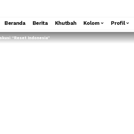
Beranda
Berita
Khutbah
Kolom
Profil
iskusi “Reset Indonesia”