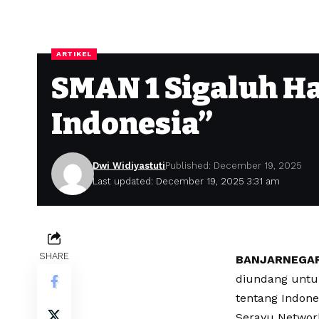
ARTIKEL
SMAN 1 Sigaluh Ha
Indonesia”
Dwi Widiyastuti
Published: December 19, 2025
Last updated: December 19, 2025 3:31 am
SHARE
BANJARNEGARA
diundang untu
tentang Indone
Serayu Networ