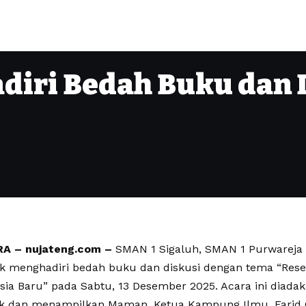
diri Bedah Buku dan 
 – nujateng.com –
SMAN 1 Sigaluh, SMAN 1 Purwareja
k menghadiri bedah buku dan diskusi dengan tema “Reset
sia Baru” pada Sabtu, 13 Desember 2025. Acara ini diad
k dan menampilkan Maman, Ketua Kampung Ilmu, Farid Ga