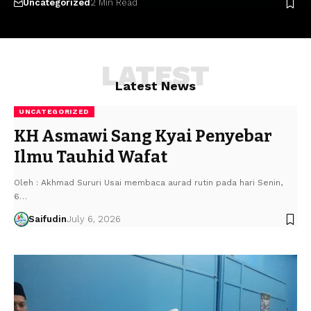
Uncategorized
2 Min Read
LATEST
Latest News
UNCATEGORIZED
KH Asmawi Sang Kyai Penyebar
Ilmu Tauhid Wafat
Oleh : Akhmad Sururi Usai membaca aurad rutin pada hari Senin,
6…
Saifudin
July 6, 2026