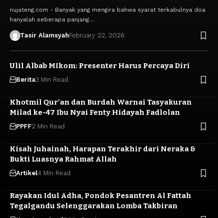
nujateng.com - Banyak yang mengira bahwa syarat terkabulnya doa
hanyalah seberapa panjang…
Tasir Alamsyah
February 22, 2026
Ulil Albab MIkom: Presenter Harus Percaya Diri
Berita
3 Min Read
Khotmil Qur’an dan Burdah Warnai Tasyakuran
Milad ke-47 Ibu Nyai Fenty Hidayah Fadlolan
PPFF
2 Min Read
Kisah Juhainah, Harapan Terakhir dari Neraka &
Bukti Luasnya Rahmat Allah
Artikel
4 Min Read
Rayakan Idul Adha, Pondok Pesantren Al Fattah
Tegalgandu Selenggarakan Lomba Takbiran