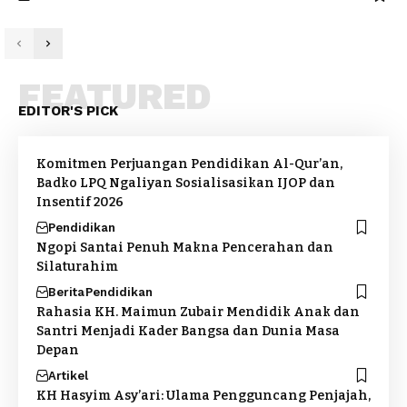
FEATURED
EDITOR'S PICK
Komitmen Perjuangan Pendidikan Al-Qur’an,
Badko LPQ Ngaliyan Sosialisasikan IJOP dan
Insentif 2026
Pendidikan
Ngopi Santai Penuh Makna Pencerahan dan
Silaturahim
Berita
Pendidikan
Rahasia KH. Maimun Zubair Mendidik Anak dan
Santri Menjadi Kader Bangsa dan Dunia Masa
Depan
Artikel
KH Hasyim Asy’ari: Ulama Pengguncang Penjajah,