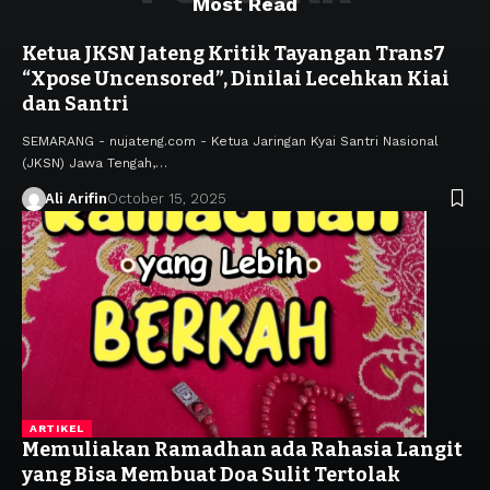
Most Read
Ketua JKSN Jateng Kritik Tayangan Trans7
“Xpose Uncensored”, Dinilai Lecehkan Kiai
dan Santri
SEMARANG - nujateng.com - Ketua Jaringan Kyai Santri Nasional
(JKSN) Jawa Tengah,…
Ali Arifin
October 15, 2025
ARTIKEL
Memuliakan Ramadhan ada Rahasia Langit
yang Bisa Membuat Doa Sulit Tertolak