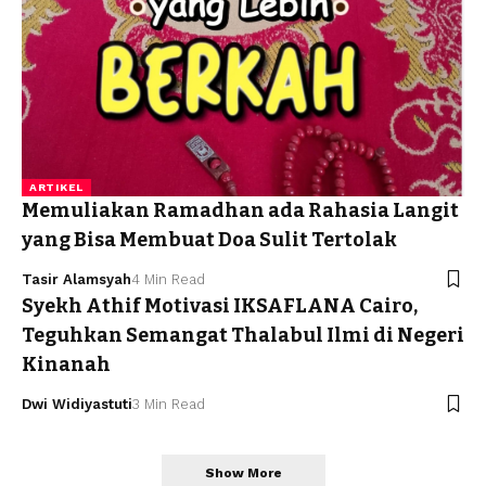
ARTIKEL
Memuliakan Ramadhan ada Rahasia Langit
yang Bisa Membuat Doa Sulit Tertolak
Tasir Alamsyah
4 Min Read
Syekh Athif Motivasi IKSAFLANA Cairo,
Teguhkan Semangat Thalabul Ilmi di Negeri
Kinanah
Dwi Widiyastuti
3 Min Read
Show More