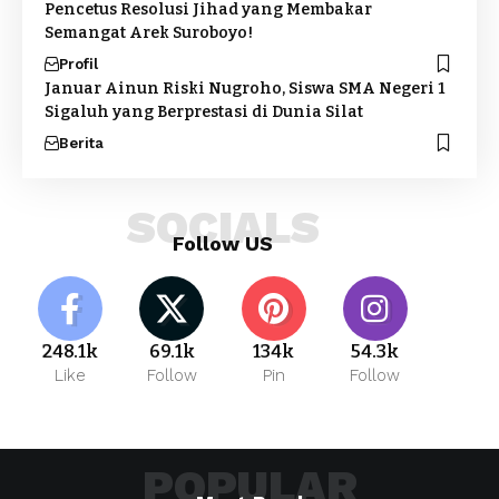
Pencetus Resolusi Jihad yang Membakar
Semangat Arek Suroboyo!
Profil
Januar Ainun Riski Nugroho, Siswa SMA Negeri 1
Sigaluh yang Berprestasi di Dunia Silat
Berita
SOCIALS
Follow US
248.1k
69.1k
134k
54.3k
Like
Follow
Pin
Follow
POPULAR