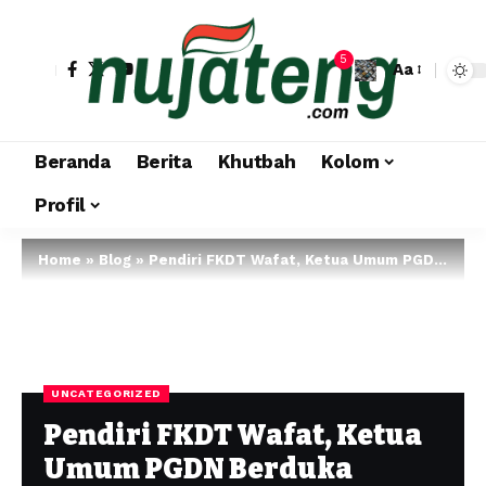
5
Aa
Beranda
Berita
Khutbah
Kolom
Profil
Home
»
Blog
»
Pendiri FKDT Wafat, Ketua Umum PGDN Berduka
UNCATEGORIZED
Pendiri FKDT Wafat, Ketua
Umum PGDN Berduka