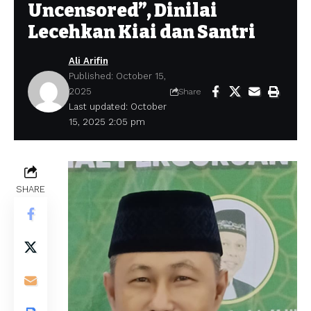
Uncensored”, Dinilai
Lecehkan Kiai dan Santri
Ali Arifin
Published: October 15,
2025
Share
Last updated: October
15, 2025 2:05 pm
SHARE