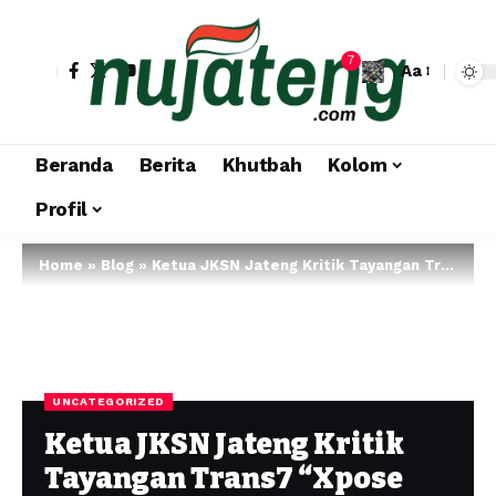
7
Aa
Beranda
Berita
Khutbah
Kolom
Profil
Home
»
Blog
»
Ketua JKSN Jateng Kritik Tayangan Trans7 “Xpose Uncensored”, Dinilai Lecehkan Kiai dan Santri
UNCATEGORIZED
Ketua JKSN Jateng Kritik
Tayangan Trans7 “Xpose