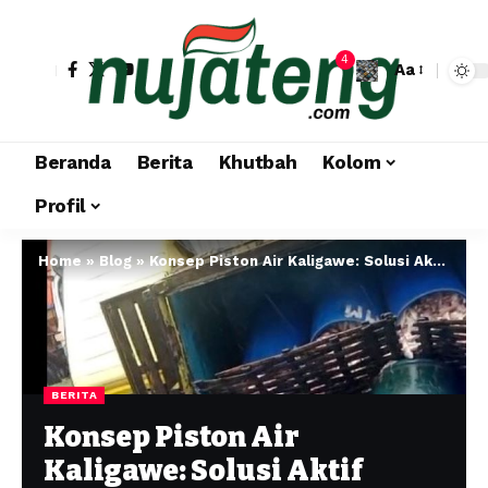
4
Aa
Beranda
Berita
Khutbah
Kolom
Profil
Home
»
Blog
»
Konsep Piston Air Kaligawe: Solusi Aktif Banjir dan Rob
BERITA
Konsep Piston Air
Kaligawe: Solusi Aktif