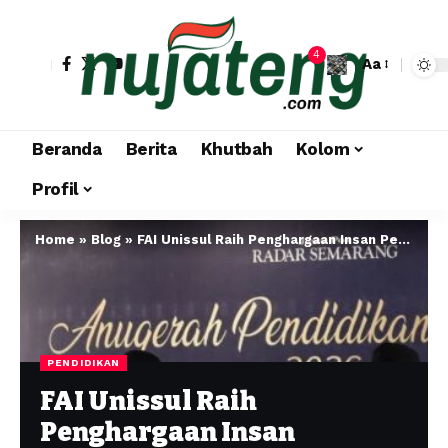
4
Aa
Beranda
Berita
Khutbah
Kolom
Profil
Home
»
Blog
»
FAI Unissul Raih Penghargaan Insan Pendidikan Inspiratif 2026 sebagai Penggerak Pendidikan di Daerah 3T
PENDIDIKAN
FAI Unissul Raih
Penghargaan Insan