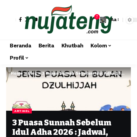
7
Aa
Beranda
Berita
Khutbah
Kolom
Profil
Home
»
Blog
»
3 Puasa Sunnah Sebelum Idul Adha 2026 : Jadwal, Niat, dan Keutamaannya
ARTIKEL
3 Puasa Sunnah Sebelum
Idul Adha 2026 : Jadwal,