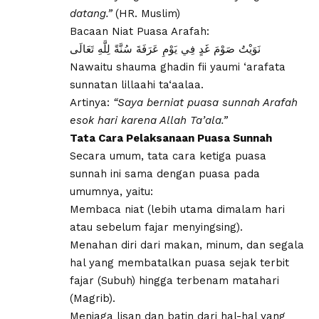
datang.”
(HR. Muslim)
Bacaan Niat Puasa Arafah:
نَوَيْتُ صَوْمَ غَدٍ فِي يَوْمِ عَرَفَةَ سُنَّةً لِلَّهِ تَعَالَى
Nawaitu shauma ghadin fii yaumi ‘arafata
sunnatan lillaahi ta‘aalaa.
Artinya:
“Saya berniat puasa sunnah Arafah
esok hari karena Allah Ta’ala.”
​Tata Cara Pelaksanaan Puasa Sunnah
​Secara umum, tata cara ketiga puasa
sunnah ini sama dengan puasa pada
umumnya, yaitu:
​Membaca niat (lebih utama dimalam hari
atau sebelum fajar menyingsing).
Menahan diri dari makan, minum, dan segala
hal yang membatalkan puasa sejak terbit
fajar (Subuh) hingga terbenam matahari
(Magrib).
Menjaga lisan dan batin dari hal-hal yang