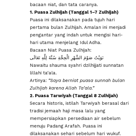
bacaan niat, dan tata caranya.
​1. Puasa Zulhijah (Tanggal 1–7 Zulhijah)
​Puasa ini dilaksanakan pada tujuh hari
pertama bulan Zulhijah. Amalan ini menjadi
pengantar yang indah untuk mengisi hari-
hari utama menjelang Idul Adha.
​Bacaan Niat Puasa Zulhijah:
نَوَيْتُ صَوْمَ الشَّهْرِ الْحِجَّةِ سُنَّةَ لِلَّهِ تَعَالَى
Nawaitu shauma syahri dzilhijjati sunnatan
lillahi ta‘ala.
Artinya:
“Saya berniat puasa sunnah bulan
Zulhijah karena Allah Ta’ala.”
2. Puasa Tarwiyah (Tanggal 8 Zulhijah)
​Secara historis, istilah Tarwiyah berasal dari
tradisi jemaah haji masa lalu yang
mempersiapkan persediaan air sebelum
menuju Padang Arafah. Puasa ini
dilaksanakan sehari sebelum hari wukuf.