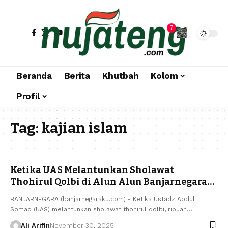
7
Beranda
Berita
Khutbah
Kolom
Profil
Tag:
kajian islam
Ketika UAS Melantunkan Sholawat
Thohirul Qolbi di Alun Alun Banjarnegara…
BANJARNEGARA (banjarnegaraku.com) - Ketika Ustadz Abdul
Somad (UAS) melantunkan sholawat thohirul qolbi, ribuan…
Ali Arifin
November 30, 2025