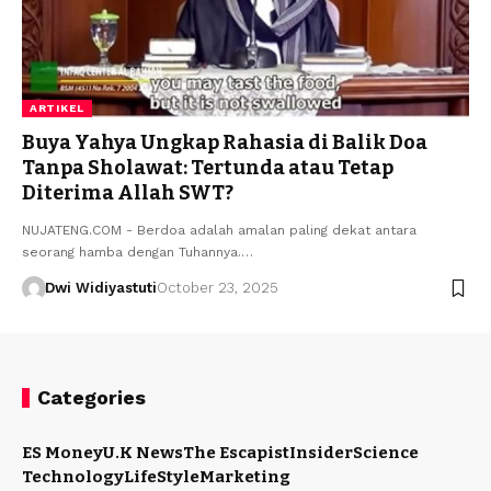
ARTIKEL
Buya Yahya Ungkap Rahasia di Balik Doa
Tanpa Sholawat: Tertunda atau Tetap
Diterima Allah SWT?
NUJATENG.COM - Berdoa adalah amalan paling dekat antara
seorang hamba dengan Tuhannya.…
Dwi Widiyastuti
October 23, 2025
Categories
ES Money
U.K News
The Escapist
Insider
Science
Technology
LifeStyle
Marketing