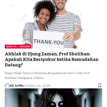
BERITA
KOLOM
Akhlak di Ujung Zaman, Prof Sholihan:
Apakah Kita Bersyukur ketika Kemudahan
Datang?
Kajian Kitab Taisiirul Khollaaq Muqoddimah Part 2 oleh Prof
Sholihan mengupas makna…
Ali Arifin
October 24, 2025