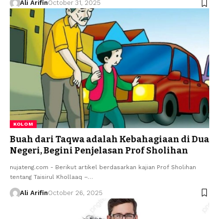
Ali Arifin
October 31, 2025
KOLOM
Buah dari Taqwa adalah Kebahagiaan di Dua
Negeri, Begini Penjelasan Prof Sholihan
nujateng.com - Berikut artikel berdasarkan kajian Prof Sholihan
tentang ­Taisirul Khollaaq –…
Ali Arifin
October 26, 2025