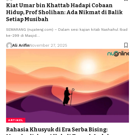
Kiat Umar bin Khattab Hadapi Cobaan
Hidup, Prof Sholihan: Ada Nikmat di Balik
Setiap Musibah
SEMARANG (nujateng.com) – Dalam sesi kajian kitab Nashaihul Ibad
ke-299 di Masjid…
Ali Arifin
November 27, 2025
ARTIKEL
Rahasia Khusyuk di Era Serba Bising: