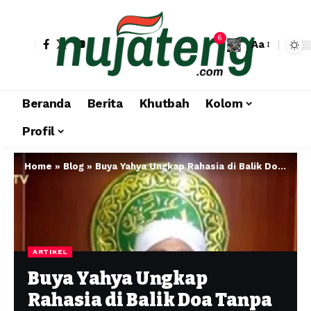
6
Aa
Beranda
Berita
Khutbah
Kolom
Profil
Home
»
Blog
»
Buya Yahya Ungkap Rahasia di Balik Doa Tanpa Sholawat: Tertunda atau Tetap Diterima Allah SWT?
ARTIKEL
Buya Yahya Ungkap
Rahasia di Balik Doa Tanpa