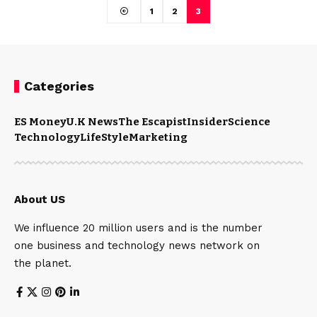
1
2
3
Categories
ES Money
U.K News
The Escapist
Insider
Science
Technology
LifeStyle
Marketing
About US
We influence 20 million users and is the number
one business and technology news network on
the planet.