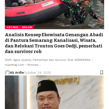
ARTIKEL
KOLOM
Analisis Konsep Ekowisata Genangan Abadi
di Pantura Semarang: Kanalisasi, Wisata,
dan Relokasi Tronton Goes Oedji, pemerhati
dan survivor rob
Oleh: Agus Ujianto, Pemerhati dan Survivor Rob SEMARANG -
nujateng.com - Konsep…
Ali Arifin
October 24, 2025