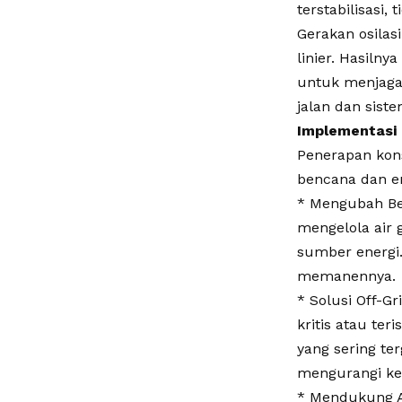
terstabilisasi,
Gerakan osilas
linier. Hasilny
untuk menjaga 
jalan dan sist
Implementasi 
Penerapan kon
bencana dan en
* Mengubah Be
mengelola air g
sumber energi.
memanennya.
* Solusi Off-G
kritis atau te
yang sering ter
mengurangi ket
* Mendukung Ad