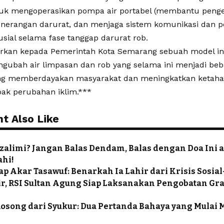
uk mengoperasikan pompa air portabel (membantu penge
erangan darurat, dan menjaga sistem komunikasi dan peri
usial selama fase tanggap darurat rob.
an kepada Pemerintah Kota Semarang sebuah model inov
engubah air limpasan dan rob yang selama ini menjadi beb
ng memberdayakan masyarakat dan meningkatkan ketahan
ak perubahan iklim.***
t Also Like
zalimi? Jangan Balas Dendam, Balas dengan Doa Ini 
ahi!
 Akar Tasawuf: Benarkah Ia Lahir dari Krisis Sosial
ir, RSI Sultan Agung Siap Laksanakan Pengobatan Gr
Kosong dari Syukur: Dua Pertanda Bahaya yang Mulai