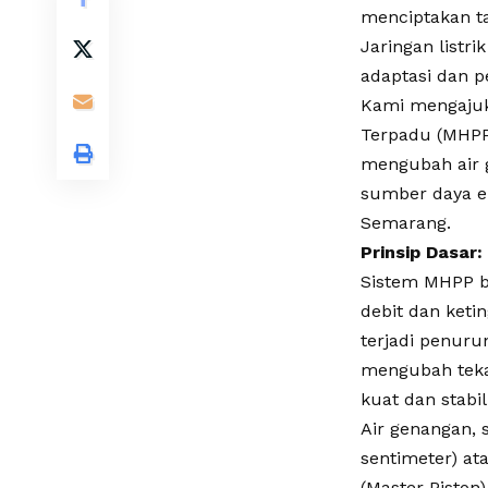
menciptakan tan
Jaringan listr
adaptasi dan 
Kami mengajuka
Terpadu (MHPP)
mengubah air g
sumber daya e
Semarang.
Prinsip Dasar
Sistem MHPP b
debit dan keti
terjadi penur
mengubah teka
kuat dan stabil
Air genangan, 
sentimeter) at
(Master Piston