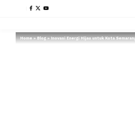
Home
»
Blog
»
Inovasi Energi Hijau untuk Kota Semaran