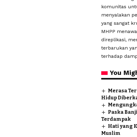
komunitas unt
menyalakan pen
yang sangat kr
MHPP menawark
direplikasi, m
terbarukan ya
terhadap damp
You Migh
Merasa Ter
Hidup Diberk
Mengungkap
Paska Banj
Terdampak
Hati yang 
Muslim