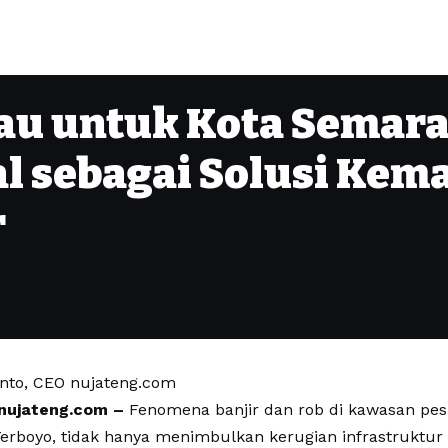
jau untuk Kota Semar
al sebagai Solusi Kem
r
anto, CEO nujateng.com
ujateng.com –
Fenomena banjir dan rob di kawasan pesi
erboyo, tidak hanya menimbulkan kerugian infrastruktur 