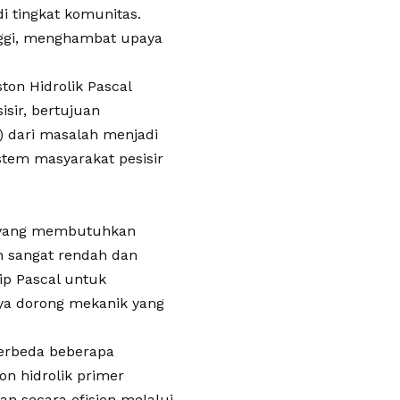
di tingkat komunitas.
inggi, menghambat upaya
on Hidrolik Pascal
isir, bertujuan
) dari masalah menjadi
tem masyarakat pesisir
al yang membutuhkan
ah sangat rendah dan
ip Pascal untuk
ya dorong mekanik yang
 berbeda beberapa
on hidrolik primer
an secara efisien melalui