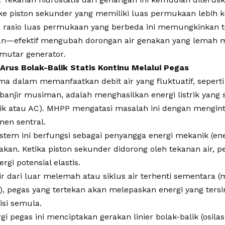
k ke piston sekunder yang memiliki luas permukaan lebih k
 rasio luas permukaan yang berbeda ini memungkinkan t
ikan—efektif mengubah dorongan air genakan yang lemah 
mutar generator.
 Arus Bolak-Balik Statis Kontinu Melalui Pegas
a dalam memanfaatkan debit air yang fluktuatif, seperti 
anjir musiman, adalah menghasilkan energi listrik yang s
lik atau AC). MHPP mengatasi masalah ini dengan mengin
en sentral.
stem ini berfungsi sebagai penyangga energi mekanik (ene
rakan. Ketika piston sekunder didorong oleh tekanan air, 
gi potensial elastis.
ir dari luar melemah atau siklus air terhenti sementara (
, pegas yang tertekan akan melepaskan energi yang ters
isi semula.
i pegas ini menciptakan gerakan linier bolak-balik (osilasi