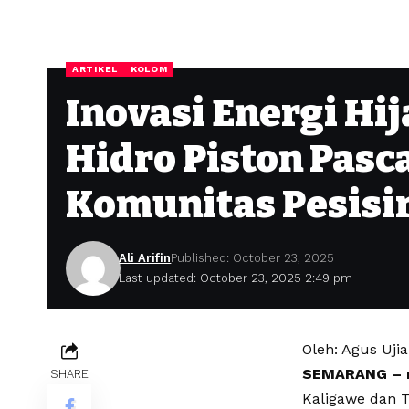
ARTIKEL
KOLOM
Inovasi Energi Hi
Hidro Piston Pasc
Komunitas Pesisi
Ali Arifin
Published: October 23, 2025
Last updated: October 23, 2025 2:49 pm
Oleh: Agus Uji
SEMARANG – n
SHARE
Kaligawe dan T