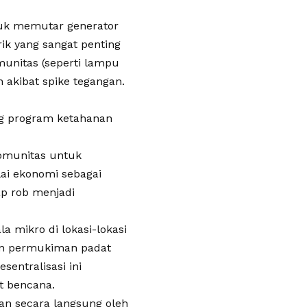
ntuk memutar generator
rik yang sangat penting
munitas (seperti lampu
n akibat spike tegangan.
g program ketahanan
omunitas untuk
ilai ekonomi sebagai
ap rob menjadi
a mikro di lokasi-lokasi
asan permukiman padat
sentralisasi ini
t bencana.
an secara langsung oleh