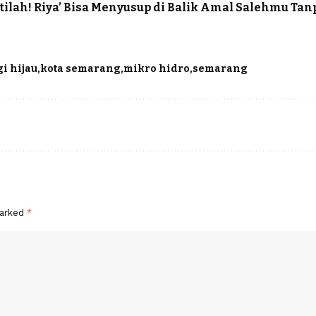
tilah! Riya’ Bisa Menyusup di Balik Amal Salehmu Tan
i hijau
kota semarang
mikro hidro
semarang
marked
*