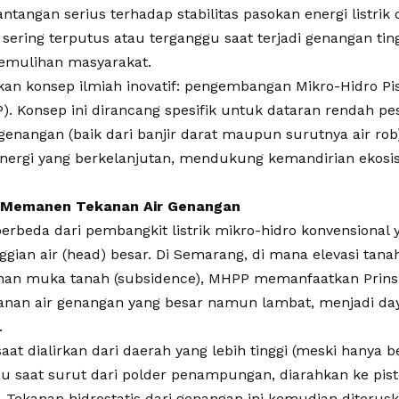
tangan serius terhadap stabilitas pasokan energi listrik 
ik sering terputus atau terganggu saat terjadi genangan t
pemulihan masyarakat.
n konsep ilmiah inovatif: pengembangan Mikro-Hidro Pist
. Konsep ini dirancang spesifik untuk dataran rendah pes
enangan (baik dari banjir darat maupun surutnya air rob
nergi yang berkelanjutan, mendukung kemandirian ekosis
: Memanen Tekanan Air Genangan
erbeda dari pembangkit listrik mikro-hidro konvension
nggian air (head) besar. Di Semarang, di mana elevasi tan
unan muka tanah (subsidence), MHPP memanfaatkan Prins
nan air genangan yang besar namun lambat, menjadi da
.
saat dialirkan dari daerah yang lebih tinggi (meski hanya
au saat surut dari polder penampungan, diarahkan ke pist
). Tekanan hidrostatis dari genangan ini kemudian diterusk