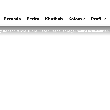
Beranda
Berita
Khutbah
Kolom
Profil
g: Konsep Mikro-Hidro Piston Pascal sebagai Solusi Kemandirian 