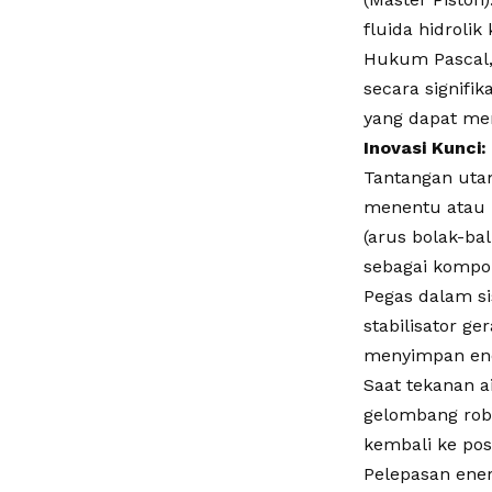
fluida hidroli
Hukum Pascal,
secara signif
yang dapat me
Inovasi Kunci:
Tantangan utam
menentu atau b
(arus bolak-ba
sebagai kompon
Pegas dalam si
stabilisator ge
menyimpan ener
Saat tekanan a
gelombang rob)
kembali ke pos
Pelepasan energ