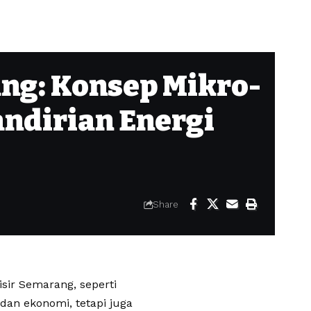
ang: Konsep Mikro-
andirian Energi
Share
sir Semarang, seperti
dan ekonomi, tetapi juga