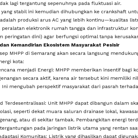
 tidak lagi tergantung sepenuhnya pada fluktuasi air.
i yang stabil ini kemudian dihubungkan ke crankshaft u
a adalah produksi arus AC yang lebih kontinu—kualitas list
peralatan elektronik rumah tangga dan infrastruktur ko
em peringatan dini) agar berfungsi optimal tanpa kerusaka
dan Kemandirian Ekosistem Masyarakat Pesisir
sep MHPP di Semarang akan secara langsung mendukun
ergi kota:
ncana menjadi Energi: MHPP memberikan insentif bagi k
enangan secara aktif, karena air tersebut kini memiliki n
 Ini mengubah perspektif masyarakat dari pasrah terhad
rid Terdesentralisasi: Unit MHPP dapat dibangun dalam skal
risolasi, seperti dekat muara saluran drainase lokal, kaw
genang, atau di sekitar tambak. Pembangkitan energi terde
ergantungan pada jaringan listrik utama yang rentan saa
aptasi Komunitas: Listrik yang dihasilkan dapat digunak