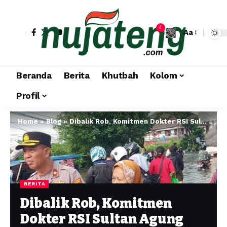
4
Aa
Beranda
Berita
Khutbah
Kolom
Profil
Home
»
Blog
»
Dibalik Rob, Komitmen Dokter RSI Sultan Agung dan Santri Berkolaborasi Membangun dan Melayani Peradaban Kesehatan
BERITA
Dibalik Rob, Komitmen
Dokter RSI Sultan Agung