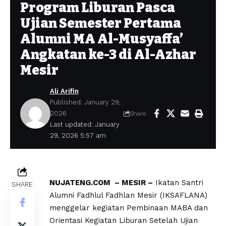
Program Liburan Pasca
Ujian Semester Pertama
Alumni MA Al-Musyaffa’
Angkatan ke-3 di Al-Azhar
Mesir
Ali Arifin
Published: January 29,
2026
Share
Last updated: January
29, 2026 5:57 am
NUJATENG.COM – MESIR –
Ikatan Santri
SHARE
Alumni Fadhlul Fadhlan Mesir (IKSAFLANA)
menggelar kegiatan Pembinaan MABA dan
Orientasi Kegiatan Liburan Setelah Ujian