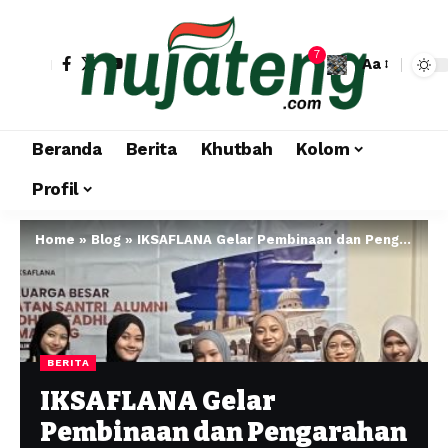
7
Aa
Beranda
Berita
Khutbah
Kolom
Profil
Home
»
Blog
»
IKSAFLANA Gelar Pembinaan dan Pengarahan Program Liburan Pasca Ujian Semester Pertama Alumni MA Al-Musyaffa’ Angkatan ke-3 di Al-Azhar Mesir
BERITA
IKSAFLANA Gelar
Pembinaan dan Pengarahan