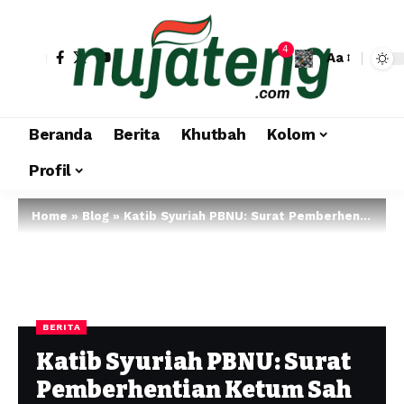
4
Aa
Beranda
Berita
Khutbah
Kolom
Profil
Home
»
Blog
»
Katib Syuriah PBNU: Surat Pemberhentian Ketum Sah dan Berlaku
BERITA
Katib Syuriah PBNU: Surat
Pemberhentian Ketum Sah