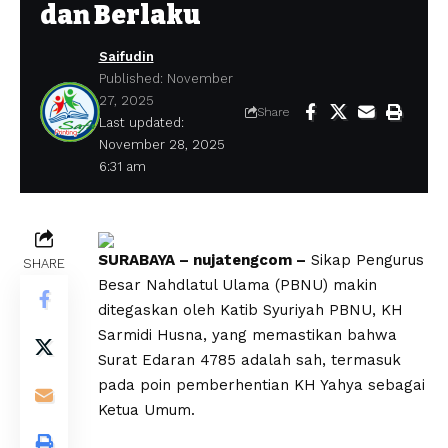
dan Berlaku
Saifudin
Published: November
27, 2025
Share
Last updated:
November 28, 2025
6:31 am
SURABAYA – nujatengcom –
Sikap Pengurus
SHARE
Besar Nahdlatul Ulama (PBNU) makin
ditegaskan oleh Katib Syuriyah PBNU, KH
Sarmidi Husna, yang memastikan bahwa
Surat Edaran 4785 adalah sah, termasuk
pada poin pemberhentian KH Yahya sebagai
Ketua Umum.