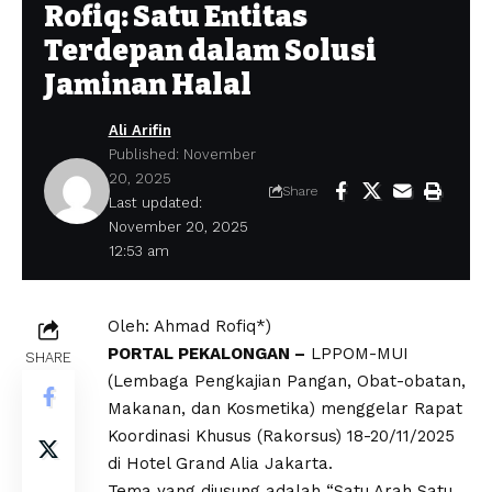
Rofiq: Satu Entitas
Terdepan dalam Solusi
Jaminan Halal
Ali Arifin
Published: November
20, 2025
Share
Last updated:
November 20, 2025
12:53 am
Oleh: Ahmad Rofiq*)
PORTAL PEKALONGAN –
LPPOM-MUI
SHARE
(Lembaga Pengkajian Pangan, Obat-obatan,
Makanan, dan Kosmetika) menggelar Rapat
Koordinasi Khusus (Rakorsus) 18-20/11/2025
di Hotel Grand Alia Jakarta.
Tema yang diusung adalah “Satu Arah Satu