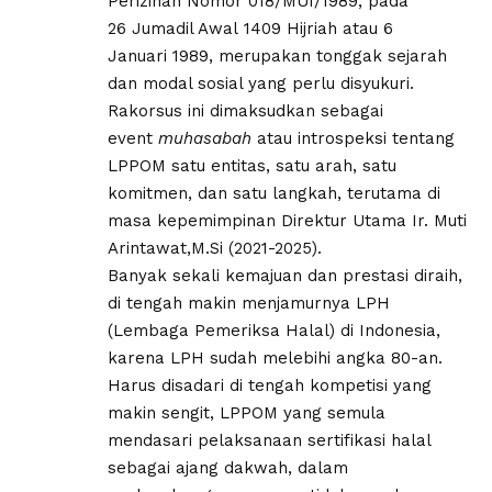
Perizinan Nomor 018/MUI/1989, pada
26
Jumadil Awal
1409
Hijriah
atau
6
Januari
1989
, merupakan tonggak sejarah
dan modal sosial yang perlu disyukuri.
Rakorsus ini dimaksudkan sebagai
event
muhasabah
atau introspeksi tentang
LPPOM satu entitas, satu arah, satu
komitmen, dan satu langkah, terutama di
masa kepemimpinan Direktur Utama Ir. Muti
Arintawat,M.Si (2021-2025).
Banyak sekali kemajuan dan prestasi diraih,
di tengah makin menjamurnya LPH
(Lembaga Pemeriksa Halal) di Indonesia,
karena LPH sudah melebihi angka 80-an.
Harus disadari di tengah kompetisi yang
makin sengit, LPPOM yang semula
mendasari pelaksanaan sertifikasi halal
sebagai ajang dakwah, dalam