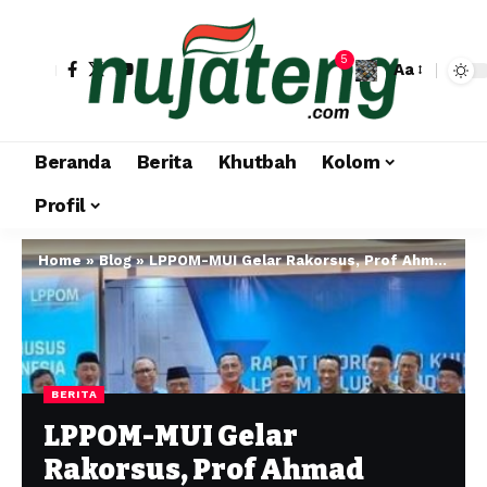
5
Aa
Beranda
Berita
Khutbah
Kolom
Profil
Home
»
Blog
»
LPPOM-MUI Gelar Rakorsus, Prof Ahmad Rofiq: Satu Entitas Terdepan dalam Solusi Jaminan Halal
BERITA
LPPOM-MUI Gelar
Rakorsus, Prof Ahmad