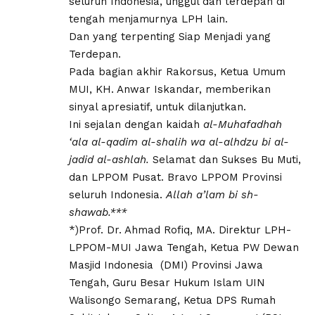
seluruh Indonesia, unggul dan terdepan di
tengah menjamurnya LPH lain.
Dan yang terpenting Siap Menjadi yang
Terdepan.
Pada bagian akhir Rakorsus, Ketua Umum
MUI, KH. Anwar Iskandar, memberikan
sinyal apresiatif, untuk dilanjutkan.
Ini sejalan dengan kaidah
al-Muhafadhah
‘ala al-qadim al-shalih wa al-alhdzu bi al-
jadid al-ashlah.
Selamat dan Sukses Bu Muti,
dan LPPOM Pusat. Bravo LPPOM Provinsi
seluruh Indonesia.
Allah a’lam bi sh-
shawab.***
*)Prof. Dr. Ahmad Rofiq, MA. Direktur LPH-
LPPOM-MUI Jawa Tengah, Ketua PW Dewan
Masjid Indonesia (DMI) Provinsi Jawa
Tengah, Guru Besar Hukum Islam UIN
Walisongo Semarang, Ketua DPS Rumah