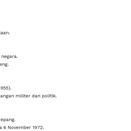
aan.
 negara.
eng.
955).
ngan militer dan politik.
Jepang.
da 6 November 1972.