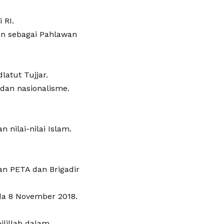
 RI.
kan sebagai Pahlawan
latut Tujjar.
dan nasionalisme.
nilai-nilai Islam.
an PETA dan Brigadir
da 8 November 2018.
lillah dalam