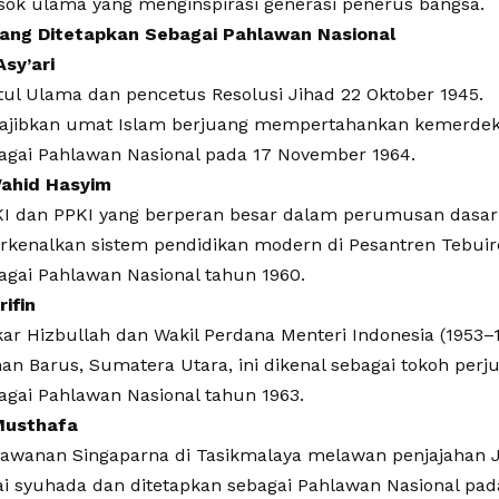
osok ulama yang menginspirasi generasi penerus bangsa.
ang Ditetapkan Sebagai Pahlawan Nasional
Asy’ari
tul Ulama dan pencetus Resolusi Jihad 22 Oktober 1945.
jibkan umat Islam berjuang mempertahankan kemerdek
agai Pahlawan Nasional pada 17 November 1964.
Wahid Hasyim
I dan PPKI yang berperan besar dalam perumusan dasar
rkenalkan sistem pendidikan modern di Pesantren Tebuir
agai Pahlawan Nasional tahun 1960.
rifin
r Hizbullah dan Wakil Perdana Menteri Indonesia (1953–1
n Barus, Sumatera Utara, ini dikenal sebagai tokoh perjua
agai Pahlawan Nasional tahun 1963.
 Musthafa
lawanan Singaparna di Tasikmalaya melawan penjajahan 
ai syuhada dan ditetapkan sebagai Pahlawan Nasional pa