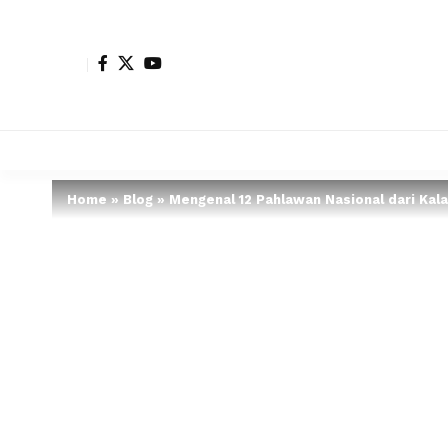
Home
»
Blog
»
Mengenal 12 Pahlawan Nasional dari Kal