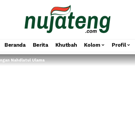
Beranda
Berita
Khutbah
Kolom
Profil
angan Nahdlatul Ulama