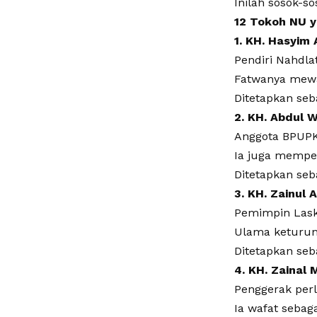
Inilah sosok-s
12 Tokoh NU y
1. KH. Hasyim 
Pendiri Nahdla
Fatwanya mewa
Ditetapkan seb
2. KH. Abdul 
Anggota BPUPK
Ia juga mempe
Ditetapkan seb
3. KH. Zainul A
Pemimpin Laska
Ulama keturuna
Ditetapkan seb
4. KH. Zainal
Penggerak per
Ia wafat sebag