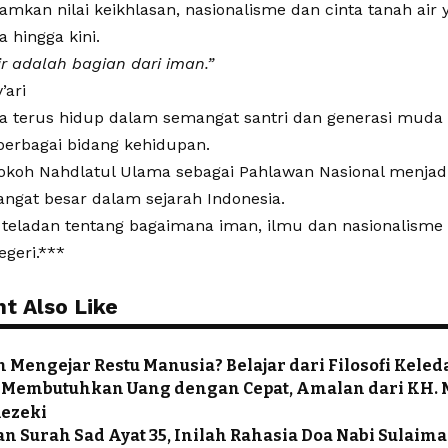
kan nilai keikhlasan, nasionalisme dan cinta tanah air 
 hingga kini.
ir adalah bagian dari iman.”
’ari
a terus hidup dalam semangat santri dan generasi mud
berbagai bidang kehidupan.
okoh Nahdlatul Ulama sebagai Pahlawan Nasional menjad
ngat besar dalam sejarah Indonesia.
 teladan tentang bagaimana iman, ilmu dan nasionalisme
geri.***
t Also Like
 Mengejar Restu Manusia? Belajar dari Filosofi Kel
a Membutuhkan Uang dengan Cepat, Amalan dari KH. 
ezeki
n Surah Sad Ayat 35, Inilah Rahasia Doa Nabi Sulaim