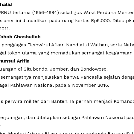
halid
U terlama (1956–1984) sekaligus Wakil Perdana Menteri
sioner ini diabadikan pada uang kertas Rp5.000. Ditetap
2011.
Wahab Chasbullah
 penggagas Tashwirul Afkar, Nahdlatul Wathan, serta Nahd
bagai tokoh ulama yang memadukan semangat keagamaan 
yamsul Arifin
uangan di Situbondo, Jember, dan Bondowoso.
 semangatnya menjelaskan bahwa Pancasila sejalan dengan 
agai Pahlawan Nasional pada 9 November 2016.
n
s perwira militer dari Banten. Ia pernah menjadi Komand
erjuangan, dan ditetapkan sebagai Pahlawan Nasional pa
r
gus Menteri Agama RI yang pernah memimpin Barisan Sabi