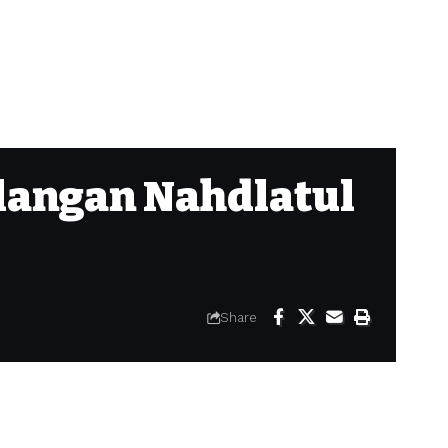
langan Nahdlatul
Share