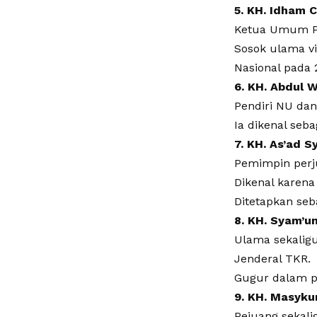
5. KH. Idham C
Ketua Umum PBN
Sosok ulama vi
Nasional pada 
6. KH. Abdul 
Pendiri NU dan
Ia dikenal se
7. KH. As’ad S
Pemimpin perj
Dikenal karena
Ditetapkan seb
8. KH. Syam’u
Ulama sekaligu
Jenderal TKR.
Gugur dalam p
9. KH. Masyku
Pejuang sekali