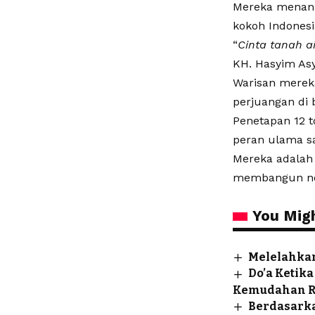
Mereka menanam
kokoh Indonesia
“
Cinta tanah a
KH. Hasyim Asy
Warisan merek
perjuangan di 
Penetapan 12 t
peran ulama sa
Mereka adalah
membangun ne
You Migh
Melelahkan
Do’a Ketik
Kemudahan R
Berdasarka