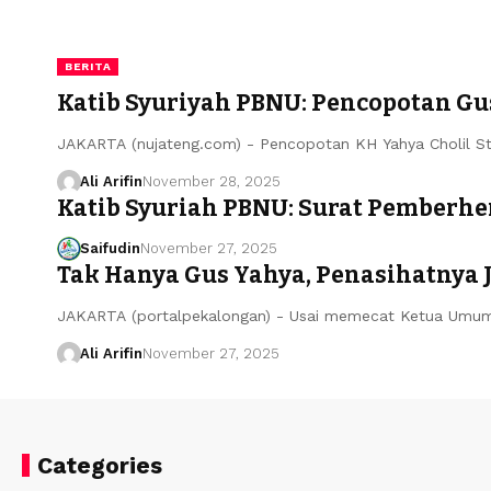
BERITA
Katib Syuriyah PBNU: Pencopotan Gu
JAKARTA (nujateng.com) - Pencopotan KH Yahya Cholil St
Ali Arifin
November 28, 2025
Katib Syuriah PBNU: Surat Pemberhe
Saifudin
November 27, 2025
Tak Hanya Gus Yahya, Penasihatnya 
JAKARTA (portalpekalongan) - Usai memecat Ketua Umum 
Ali Arifin
November 27, 2025
Categories