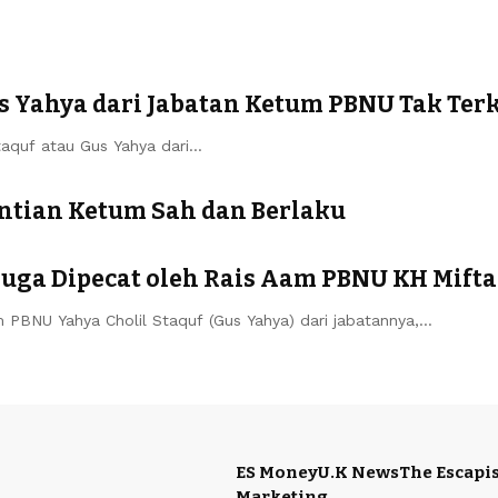
s Yahya dari Jabatan Ketum PBNU Tak Ter
aquf atau Gus Yahya dari…
ntian Ketum Sah dan Berlaku
Juga Dipecat oleh Rais Aam PBNU KH Mift
PBNU Yahya Cholil Staquf (Gus Yahya) dari jabatannya,…
ES Money
U.K News
The Escapis
Marketing