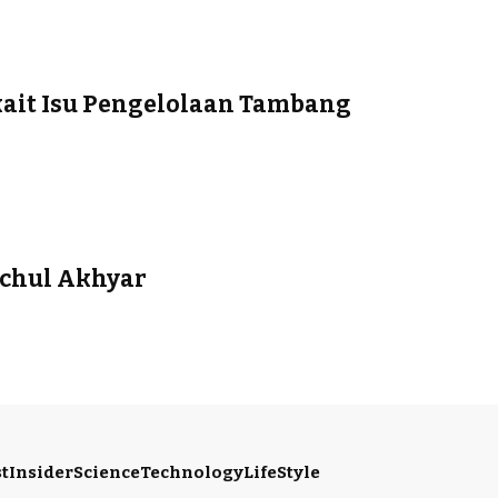
kait Isu Pengelolaan Tambang
achul Akhyar
t
Insider
Science
Technology
LifeStyle