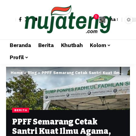
5
Aa
Beranda
Berita
Khutbah
Kolom
Profil
Home
»
Blog
»
PPFF Semarang Cetak Santri Kuat Ilmu Agama, Punya Kecakapan Hidup dan Mandiri Ekonomi
BERITA
PPFF Semarang Cetak
Santri Kuat Ilmu Agama,