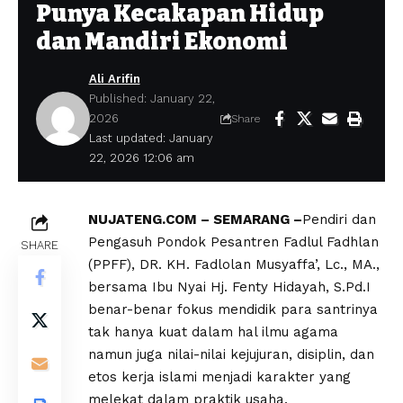
Punya Kecakapan Hidup
dan Mandiri Ekonomi
Ali Arifin
Published: January 22,
2026
Share
Last updated: January
22, 2026 12:06 am
NUJATENG.COM – SEMARANG –
Pendiri dan
Pengasuh Pondok Pesantren Fadlul Fadhlan
SHARE
(PPFF), DR. KH. Fadlolan Musyaffa’, Lc., MA.,
bersama Ibu Nyai Hj. Fenty Hidayah, S.Pd.I
benar-benar fokus mendidik para santrinya
tak hanya kuat dalam hal ilmu agama
namun juga nilai-nilai kejujuran, disiplin, dan
etos kerja islami menjadi karakter yang
melekat dalam praktik usaha.