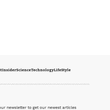
t
Insider
Science
Technology
LifeStyle
S
our newsletter to get our newest articles