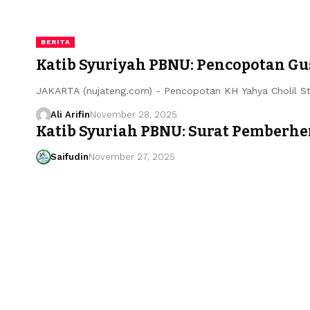
BERITA
Katib Syuriyah PBNU: Pencopotan Gu
JAKARTA (nujateng.com) - Pencopotan KH Yahya Cholil St
Ali Arifin
November 28, 2025
Katib Syuriah PBNU: Surat Pemberhe
Saifudin
November 27, 2025