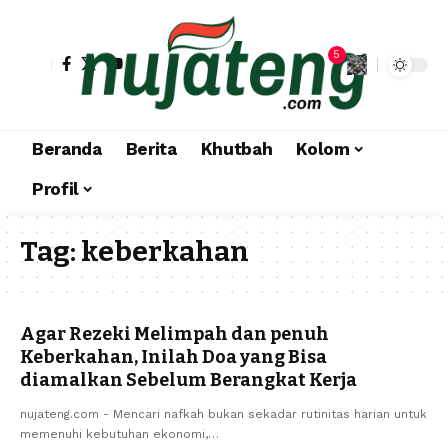
5
Beranda
Berita
Khutbah
Kolom
Profil
Tag:
keberkahan
Agar Rezeki Melimpah dan penuh
Keberkahan, Inilah Doa yang Bisa
diamalkan Sebelum Berangkat Kerja
nujateng.com - Mencari nafkah bukan sekadar rutinitas harian untuk
memenuhi kebutuhan ekonomi,…