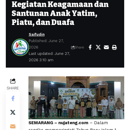
Kegiatan Keagamaan dan
Santunan Anak Yatim,
Piatu, dan Duafa
Saifudin
Published: June 27,
2026
Share
Last updated: June 27,
2026 3:10 am
SHARE
SEMARANG – nujateng.com
– Dalam