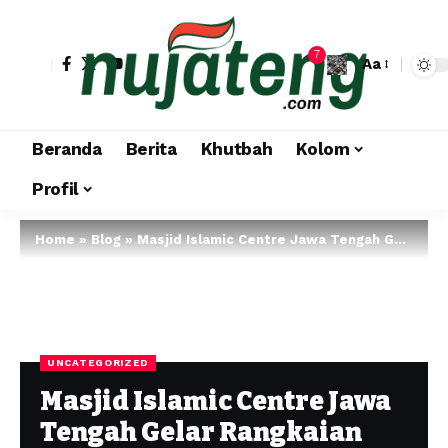
7
Aa
Beranda
Berita
Khutbah
Kolom
Profil
Home
»
Blog
»
Masjid Islamic Centre Jawa Tengah Gelar Rangkaian Kegiatan Keagamaan dan Santunan Anak Yatim, Piatu, dan Duafa
UNCATEGORIZED
Masjid Islamic Centre Jawa
Tengah Gelar Rangkaian