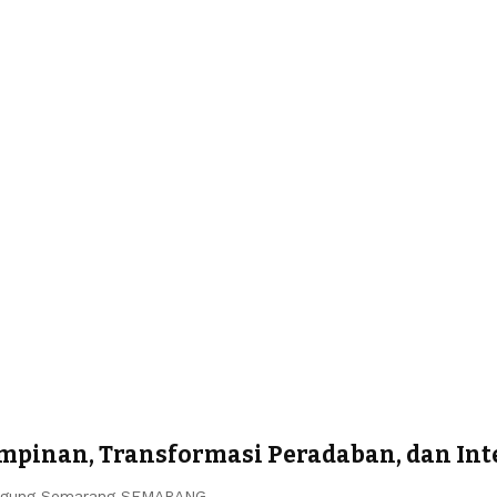
impinan, Transformasi Peradaban, dan Int
n Agung Semarang SEMARANG…