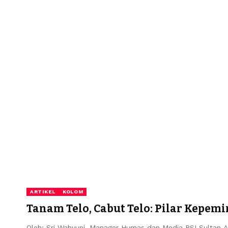
ARTIKEL
KOLOM
Tanam Telo, Cabut Telo: Pilar Kepem
Oleh: Sri Wahyuni, Manager Humas dan Media RSI Sulta