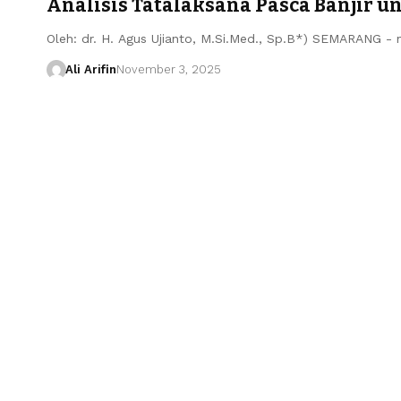
Analisis Tatalaksana Pasca Banjir 
​Oleh: dr. H. Agus Ujianto, M.Si.Med., Sp.B*) SEMARANG -
Ali Arifin
November 3, 2025