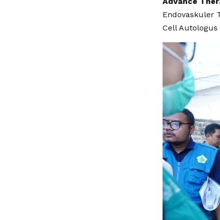
​Advance Ther
Endovaskuler T
Cell Autologus