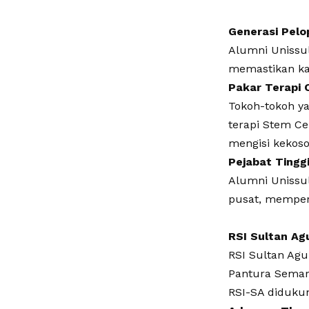
​Generasi Pelo
Alumni Unissu
memastikan kam
​Pakar Terapi 
Tokoh-tokoh ya
terapi Stem Ce
mengisi kekoso
​Pejabat Tingg
Alumni Unissul
pusat, memper
RSI Sultan Ag
​RSI Sultan Ag
Pantura Semara
RSI-SA didukun