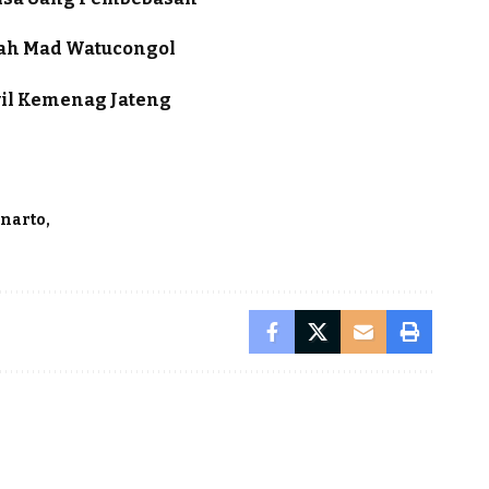
bah Mad Watucongol
il Kemenag Jateng
unarto