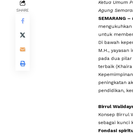
Ketua Umum Pen
Agung Semaran
SHARE
SEMARANG – n
mengukuhkan di
untuk memberi
Di bawah kepe
M.H., yayasan 
pada dua pilar
terbaik (Khair
​Kepemimpinan 
peningkatan aku
pendidikan, ke
Birrul Walida
​Konsep Birrul
sebagai kunci 
Fondasi spirit