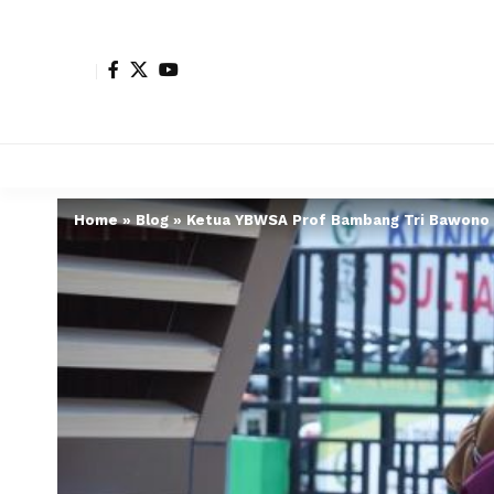
Home
»
Blog
»
Ketua YBWSA Prof Bambang Tri Bawono D