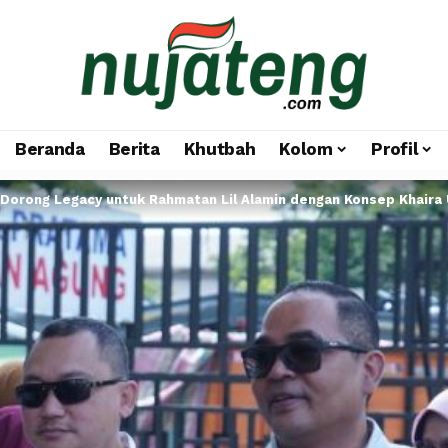
Beranda
Berita
Khutbah
Kolom
Profil
orong Legacy untuk Rahmatan Lil Alamin dengan Konsep Khaira 