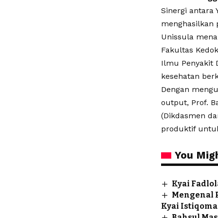
​Sinergi antara
menghasilkan p
Unissula menar
Fakultas Kedok
Ilmu Penyakit
kesehatan ber
​Dengan mengut
output, Prof.
(Dikdasmen dan
produktif untu
You Migh
Kyai Fadlo
Mengenal P
Kyai Istiqom
Bahsul Mas