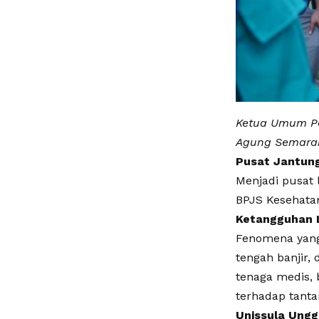
Ketua Umum Pen
Agung Semaran
​Pusat Jantun
Menjadi pusat
BPJS Kesehata
​Ketangguhan L
Fenomena yang 
tengah banjir,
tenaga medis, 
terhadap tanta
Unissula Ungg