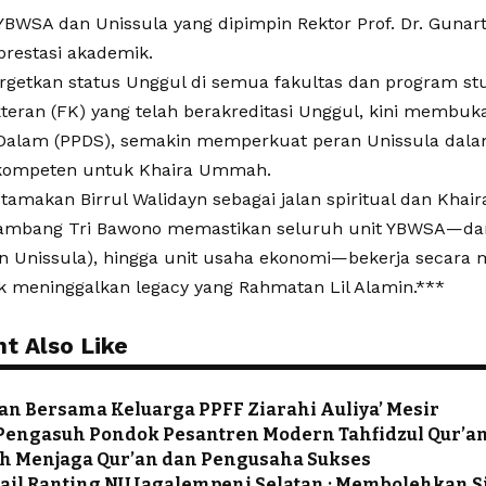
 YBWSA dan Unissula yang dipimpin Rektor Prof. Dr. Gunarto
restasi akademik.
getkan status Unggul di semua fakultas dan program studi
teran (FK) yang telah berakreditasi Unggul, kini membuk
 Dalam (PPDS), semakin memperkuat peran Unissula dal
kompeten untuk Khaira Ummah.
amakan Birrul Walidayn sebagai jalan spiritual dan Kha
 Bambang Tri Bawono memastikan seluruh unit YBWSA—dar
 Unissula), hingga unit usaha ekonomi—bekerja secara 
k meninggalkan legacy yang Rahmatan Lil Alamin.***
t Also Like
lan Bersama Keluarga PPFF Ziarahi Auliya’ Mesir
engasuh Pondok Pesantren Modern Tahfidzul Qur’an N
ah Menjaga Qur’an dan Pengusaha Sukses
ail Ranting NU Jagalempeni Selatan : Membolehkan 