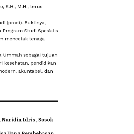
, S.H., M.H., terus
 (prodi). Buktinya,
a Program Studi Spesialis
am mencetak tenaga
ira Ummah sebagai tujuan
i kesehatan, pendidikan
modern, akuntabel, dan
uridin Idris , Sosok
Sisa Uang Pembebasan