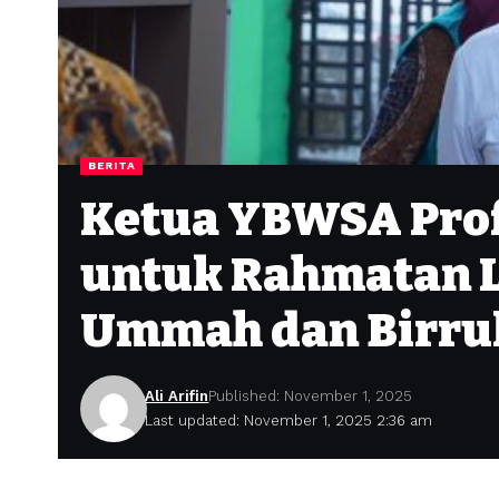
BERITA
Ketua YBWSA Prof
untuk Rahmatan L
Ummah dan Birru
Ali Arifin
Published: November 1, 2025
Last updated: November 1, 2025 2:36 am