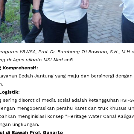
gurus YBWSA, Prof. Dr. Bambang Tri Bawono, S.H., M.H d
g dr Agus ujianto MSI Med spB
g Komprehensif:
 layanan Bedah Jantung yang maju dan bersinergi dengan
n.
ogistik:
sering disorot di media sosial adalah ketangguhan RSI-S
 dengan mengoperasikan perahu karet dan truk khusus un
bahkan menginisiasi konsep “Heritage Water Canal Kaligawe
ngan lingkungan.
ul di Bawah Prof. Gunarto