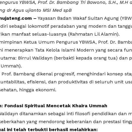
gurus YBWSA, Prof. Dr. Bambang Tri Bawono, S.H., M.H d
g dr Agus ujianto MSI Med spB
ujateng.com –
Yayasan Badan Wakaf Sultan Agung (YBW
ri sebagai lokomotif peradaban yang modern dan tanggu
kan manfaat seluas-luasnya (Rahmatan Lil Alamin).
mimpinan Ketua Umum Pengurus YBWSA, Prof. Dr. Bamban
ini menerapkan Tata Kelola Islami Modern yang secara fu
 utama: Birrul Walidayn (berbakti kepada orang tua) dan 
a Ummah).
Prof. Bambang dikenal progresif, menghindari konsep sta
ntabilitas, efisiensi, dan produktivitas di seluruh unit us
sehatan, hingga ekonomi.
yn: Fondasi Spiritual Mencetak Khaira Ummah
 Walidayn ditanamkan sebagai inti filosofi pendidikan dan 
keberkahan yang mendorong keberanian dan prestasi tingg
ual ini telah terbukti berhasil melahirkan: