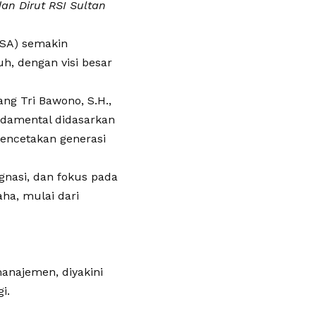
an Dirut RSI Sultan
SA) semakin
h, dengan visi besar
g Tri Bawono, S.H.,
ndamental didasarkan
pencetakan generasi
gnasi, dan fokus pada
aha, mulai dari
manajemen, diyakini
i.