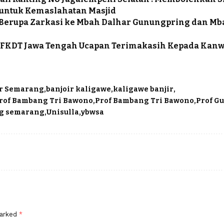
untuk Kemaslahatan Masjid
 Berupa Zarkasi ke Mbah Dalhar Gunungpring dan M
 FKDT Jawa Tengah Ucapan Terimakasih Kepada Kanw
ir Semarang
banjoir kaligawe
kaligawe banjir
rof Bambang Tri Bawono
Prof Bambang Tri Bawono
Prof G
ng semarang
Unisulla
ybwsa
marked
*