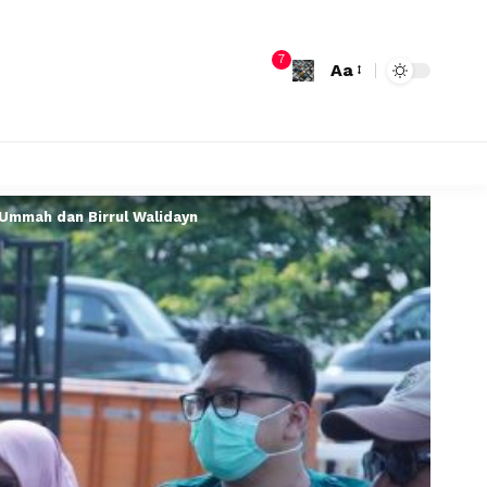
7
Aa
Ummah dan Birrul Walidayn