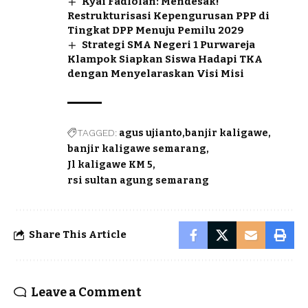
Kyai Fadlolan: Mendesak!
Restrukturisasi Kepengurusan PPP di
Tingkat DPP Menuju Pemilu 2029
Strategi SMA Negeri 1 Purwareja
Klampok Siapkan Siswa Hadapi TKA
dengan Menyelaraskan Visi Misi
TAGGED:
agus ujianto
banjir kaligawe
banjir kaligawe semarang
Jl kaligawe KM 5
rsi sultan agung semarang
Share This Article
Leave a Comment