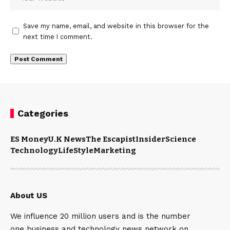
Save my name, email, and website in this browser for the
next time I comment.
Categories
ES Money
U.K News
The Escapist
Insider
Science
Technology
LifeStyle
Marketing
About US
We influence 20 million users and is the number
one business and technology news network on