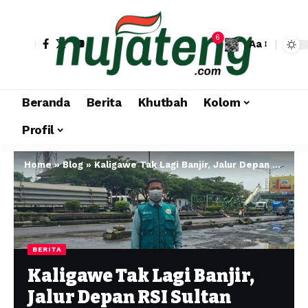
6
Aa
Beranda
Berita
Khutbah
Kolom
Profil
Home
»
Blog
»
Kaligawe Tak Lagi Banjir, Jalur Depan RSI Sultan Agung Lancar
BERITA
Kaligawe Tak Lagi Banjir,
Jalur Depan RSI Sultan