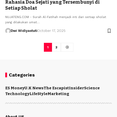
Rahasia Doa Sejati yang Tersembunyi di
Setiap Sholat
NUJATENG.COM - Surah Al-Fatihah menjadi inti dari setiap sholat
yang dilakukan umat…
Dwi Widiyastuti
October 17, 2025
1
2
Categories
ES Money
U.K News
The Escapist
Insider
Science
Technology
LifeStyle
Marketing
About US