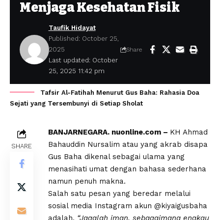
Menjaga Kesehatan Fisik
Taufik Hidayat
Published: October 25,
2025
Share
Last updated: October
25, 2025 11:42 pm
Tafsir Al-Fatihah Menurut Gus Baha: Rahasia Doa
Sejati yang Tersembunyi di Setiap Sholat
BANJARNEGARA. nuonline.com –
KH Ahmad
Bahauddin Nursalim atau yang akrab disapa
SHARE
Gus Baha dikenal sebagai ulama yang
menasihati umat dengan bahasa sederhana
namun penuh makna.
Salah satu pesan yang beredar melalui
sosial media Instagram akun @kiyaigusbaha
adalah,
“Jagalah iman, sebagaimana engkau