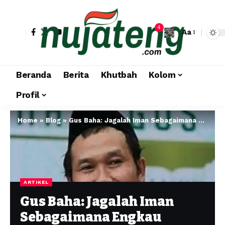
4
Aa
Beranda
Berita
Khutbah
Kolom
Profil
Home
»
Blog
»
Gus Baha: Jagalah Iman Sebagaimana Engkau Menjaga Kesehatan Fisik
ARTIKEL
Gus Baha: Jagalah Iman
Sebagaimana Engkau