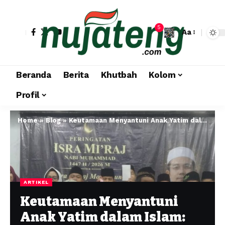
5
Aa
Beranda
Berita
Khutbah
Kolom
Profil
Home
»
Blog
»
Keutamaan Menyantuni Anak Yatim dalam Islam: Amalan Mulia Pembuka Pintu Surga Tulis
ARTIKEL
Keutamaan Menyantuni
Anak Yatim dalam Islam: