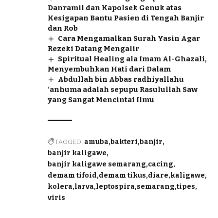
Danramil dan Kapolsek Genuk atas
Kesigapan Bantu Pasien di Tengah Banjir
dan Rob
Cara Mengamalkan Surah Yasin Agar
Rezeki Datang Mengalir
Spiritual Healing ala Imam Al-Ghazali,
Menyembuhkan Hati dari Dalam
Abdullah bin Abbas radhiyallahu
‘anhuma adalah sepupu Rasulullah Saw
yang Sangat Mencintai Ilmu
TAGGED:
amuba
bakteri
banjir
banjir kaligawe
banjir kaligawe semarang
cacing
demam tifoid
demam tikus
diare
kaligawe
kolera
larva
leptospira
semarang
tipes
viris