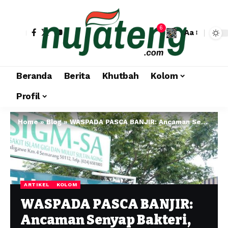
6
Aa
Beranda
Berita
Khutbah
Kolom
Profil
Home
»
Blog
»
WASPADA PASCA BANJIR: Ancaman Senyap Bakteri, Amuba, Cacing, dan Lonjakan ISPA
ARTIKEL
KOLOM
WASPADA PASCA BANJIR:
Ancaman Senyap Bakteri,