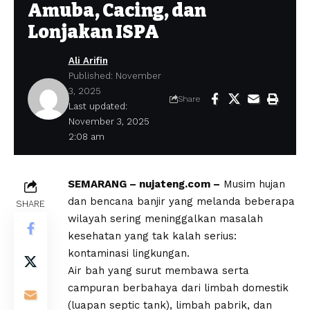
Amuba, Cacing, dan
Lonjakan ISPA
Ali Arifin
Published: November
3, 2025
Share
Last updated:
November 3, 2025
2:08 am
SEMARANG – nujateng.com –
Musim hujan
dan bencana banjir yang melanda beberapa
SHARE
wilayah sering meninggalkan masalah
kesehatan yang tak kalah serius:
kontaminasi lingkungan.
Air bah yang surut membawa serta
campuran berbahaya dari limbah domestik
(luapan septic tank), limbah pabrik, dan