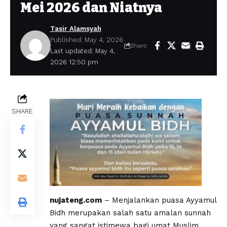
Mei 2026 dan Niatnya
Tasir Alamsyah
Published: May 4, 2026
Share
Last updated: May 4,
2026 12:50 pm
SHARE
nujateng.com
– ​Menjalankan puasa Ayyamul
Bidh merupakan salah satu amalan sunnah
yang sangat istimewa bagi umat Muslim.