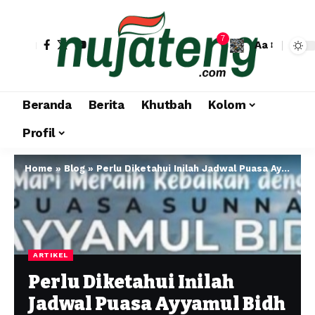
7
Aa
Beranda
Berita
Khutbah
Kolom
Profil
Home
»
Blog
»
Perlu Diketahui Inilah Jadwal Puasa Ayyamul Bidh Mei 2026 dan Niatnya
ARTIKEL
Perlu Diketahui Inilah
Jadwal Puasa Ayyamul Bidh