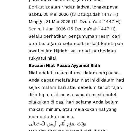
​Berikut adalah rincian jadwal lengkapnya:
Sabtu, 30 Mei 2026 (13 Dzulqa’dah 1447 H)
​Minggu, 31 Mei 2026 (14 Dzulqa’dah 1447 H)
​Senin, 1 Juni 2026 (15 Dzulqa’dah 1447 H)
Selalu perhatikan pengumuman resmi dari
otoritas agama setempat terkait ketetapan
awal bulan Hijriah jika terjadi perbedaan
rukyatul hilal.
Bacaan Niat Puasa Ayyamul Bidh
​Niat adalah rukun utama dalam berpuasa.
Anda dapat melafalkan niat ini di dalam hati
sejak malam hari atau sebelum terbit fajar.
Jika lupa, niat puasa sunnah masih boleh
dilakukan di pagi hari selama Anda belum
makan, minum, atau melakukan hal yang
membatalkan puasa.
نَوَيْتُ صَوْمَ أَيَّامِ الْبِيْضِ لِلّٰهِ تَعَالَى