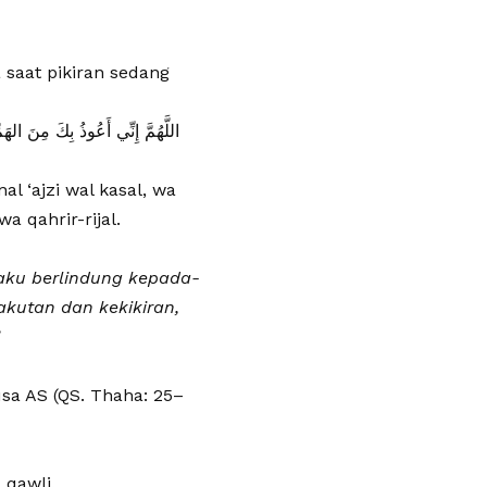
 saat pikiran sedang
اللَّهُمَّ إِنِّي أَعُوذُ بِكَ مِنَ ال
l ‘ajzi wal kasal, wa
a qahrir-rijal.
 aku berlindung kepada-
kutan dan kekikiran,
sa AS (QS. Thaha: 25–
 qawli.