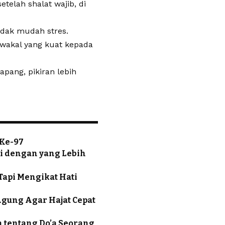
etelah shalat wajib, di
tidak mudah stres.
awakal yang kuat kepada
pang, pikiran lebih
 Ke-97
ti dengan yang Lebih
Tapi Mengikat Hati
Agung Agar Hajat Cepat
n tentang Do’a Seorang