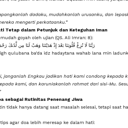
lapangkanlah dadaku, mudahkanlah urusanku, dan
lepas
mereka
mengerti perkataanku.”
ati Tetap dalam Petunjuk dan Keteguhan Iman
k mudah goyah oleh ujian (QS. Ali Imran: 8):
رَبَّنَا لَا تُزِغْ قُلُوبَنَا بَعْدَ إِذْ هَدَيْتَنَا وَهَبْ لَنَا مِن لَّدُنكَ رَحْم
zigh qulubana ba‘da idz hadaytana wahab lana min ladunk
, janganlah Engkau jadikan hati kami condong kepada 
kepada kami, dan karuniakanlah
rahmat dari sisi-Mu. S
”
a sebagai Rutinitas Penenang Jiwa
n tidak hanya datang saat masalah selesai, tetapi saat ha
 tips agar doa lebih meresap ke dalam hati: