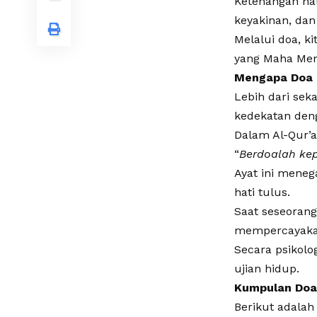
Ketenangan hat
keyakinan, dan
Melalui doa, k
yang Maha Meng
Mengapa Doa 
​Lebih dari se
kedekatan den
Dalam Al-Qur’a
​“
Berdoalah ke
​Ayat ini men
hati tulus.
Saat seseoran
mempercayakan
Secara psikolo
ujian hidup.
Kumpulan Doa 
​Berikut adala