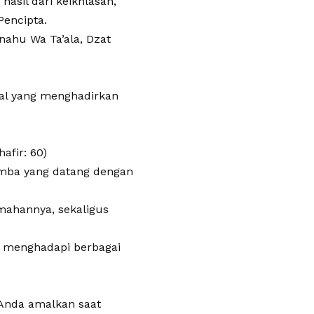
asil dari keikhlasan,
Pencipta.
nahu Wa Ta’ala, Dzat
tual yang menghadirkan
hafir: 60)
amba yang datang dengan
mahannya, sekaligus
am menghadapi berbagai
a Anda amalkan saat