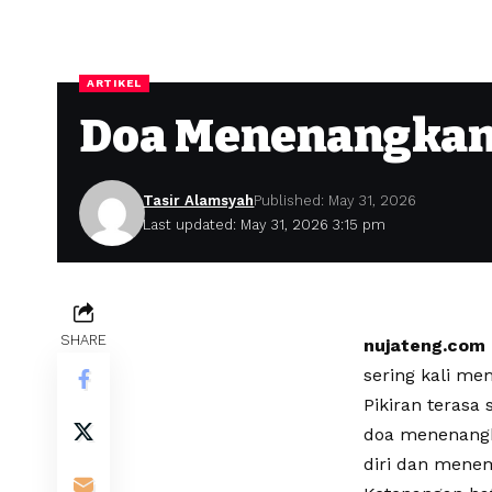
ARTIKEL
Doa Menenangkan H
Tasir Alamsyah
Published: May 31, 2026
Last updated: May 31, 2026 3:15 pm
SHARE
nujateng.com
sering kali me
Pikiran terasa
doa menenangka
diri dan mene