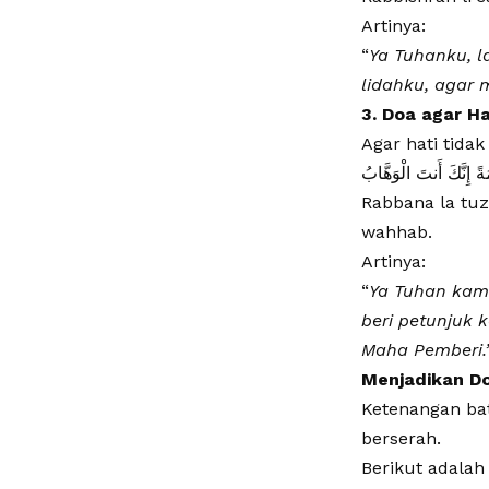
​Artinya:
“
Ya Tuhanku, 
lidahku, agar 
3. Doa agar H
​Agar hati tida
​َةً إِنَّكَ أَنتَ الْوَهَّابُ
​Rabbana la tu
wahhab.
​Artinya:
“
Ya Tuhan kami
beri petunjuk 
Maha Pemberi.
Menjadikan Do
Ketenangan bati
berserah.
Berikut adalah