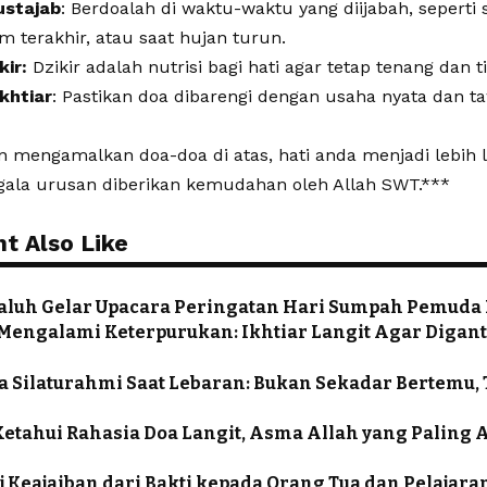
ustajab
: Berdoalah di waktu-waktu yang diijabah, seperti s
m terakhir, atau saat hujan turun.
kir:
Dzikir adalah nutrisi bagi hati agar tetap tenang dan 
Ikhtiar
: Pastikan doa dibarengi dengan usaha nyata dan t
mengamalkan doa-doa di atas, hati anda menjadi lebih la
gala urusan diberikan kemudahan oleh Allah SWT.***
t Also Like
aluh Gelar Upacara Peringatan Hari Sumpah Pemuda
 Mengalami Keterpurukan: Ikhtiar Langit Agar Digan
a Silaturahmi Saat Lebaran: Bukan Sekadar Bertemu, 
 Ketahui Rahasia Doa Langit, Asma Allah yang Paling 
ij Keajaiban dari Bakti kepada Orang Tua dan Pelajara