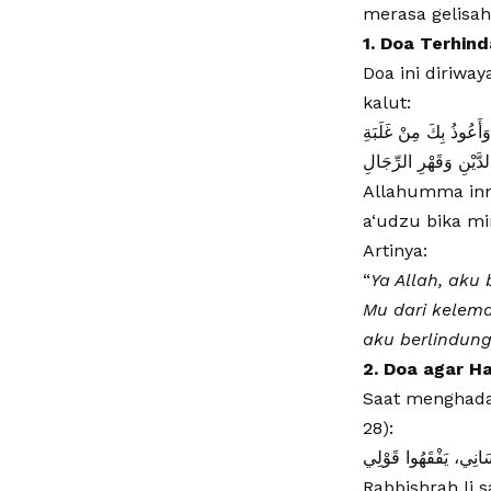
merasa gelisah
1. Doa Terhin
​Doa ini diriw
kalut:
​َعُوذُ بِكَ مِنْ غَلَبَةِ
لدَّيْنِ وَقَهْرِ الرِّجَالِ
​Allahumma inn
a‘udzu bika min
​Artinya:
“
Ya Allah, aku
Mu dari kelem
aku berlindung
2. Doa agar H
​Saat menghada
28):
​نِي، يَفْقَهُوا قَوْلِي
​Rabbishrah li 