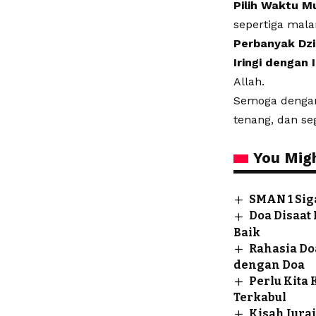
Pilih Waktu M
sepertiga mala
​Perbanyak Dzi
​Iringi dengan 
Allah.
Semoga dengan 
tenang, dan se
You Migh
SMAN 1 Sig
Doa Disaat
Baik
Rahasia Do
dengan Doa
Perlu Kita
Terkabul
Kisah Jura