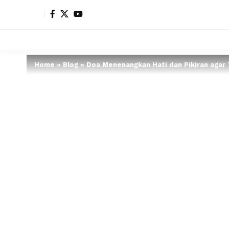
Home
»
Blog
»
Doa Menenangkan Hati dan Pikiran agar 