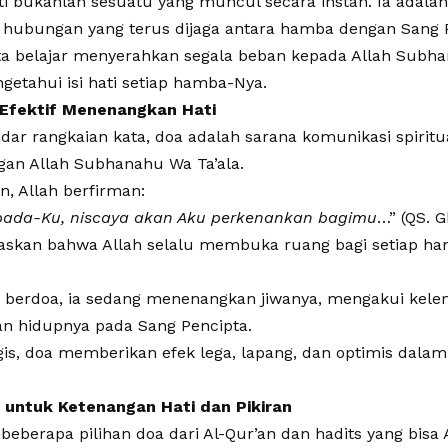
i bukanlah sesuatu yang muncul secara instan. Ia adalah h
 hubungan yang terus dijaga antara hamba dengan Sang 
ita belajar menyerahkan segala beban kepada Allah Subha
etahui isi hati setiap hamba-Nya.
Efektif Menenangkan Hati
kadar rangkaian kata, doa adalah sarana komunikasi spiri
gan Allah Subhanahu Wa Ta’ala.
n, Allah berfirman:
pada-Ku, niscaya akan Aku perkenankan bagimu
…” (QS. G
egaskan bahwa Allah selalu membuka ruang bagi setiap h
g berdoa, ia sedang menenangkan jiwanya, mengakui kele
 hidupnya pada Sang Pencipta.
gis, doa memberikan efek lega, lapang, dan optimis dal
untuk Ketenangan Hati dan Pikiran
h beberapa pilihan doa dari Al-Qur’an dan hadits yang bis