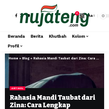
4
Aa
Beranda
Berita
Khutbah
Kolom
Profil
Home
»
Blog
»
Rahasia Mandi Taubat dari Zina: Cara Lengkap Menyucikan Dosa Besar dan Kembali ke Jalan Allah SWT
ARTIKEL
Rahasia Mandi Taubat dari
Zina: Cara Lengkap