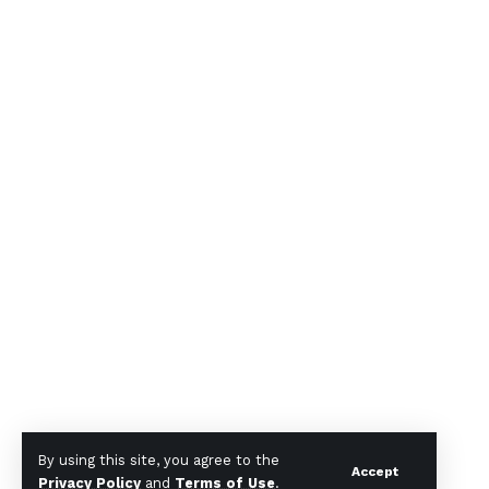
By using this site, you agree to the
Accept
Privacy Policy
and
Terms of Use
.