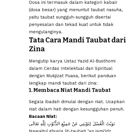
Dosa ini termasuk dalam kategori kabair
(dosa besar) yang menuntut taubat nasuha,
yaitu taubat sungguh-sungguh disertai
penyesalan dan tekad kuat untuk tidak
mengulanginya.
Tata Cara Mandi Taubat dari
Zina
Mengutip karya Ustaz Yazid Al-Busthomi
dalam Cerdas Intelektual dan Spiritual
dengan Mukjizat Puasa, berikut panduan
lengkap mandi taubat dari zina:
1. Membaca Niat Mandi Taubat
Segala ibadah dimulai dengan niat. Ucapkan
niat dalam hati dengan kesungguhan penuh.
Bacaan Niat:
نَوَيْتُ الْغُسْلَ لِتَوْبَتِي عَنْ جَمِيْعِ الذُّنُوْبِ لِلَّهِ تَعَالَى
Nawaitul ghusla lit-taubati ‘an jami‘idz