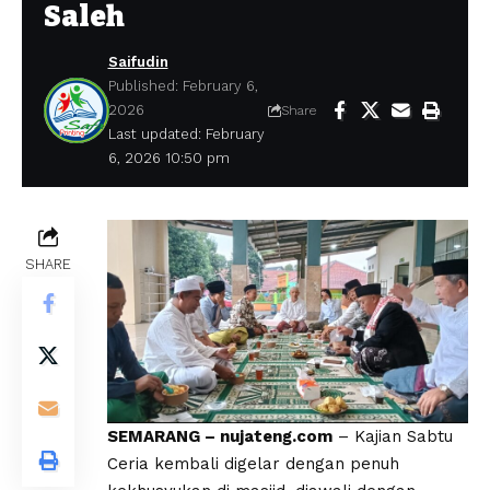
Saleh
Saifudin
Published: February 6,
2026
Share
Last updated: February
6, 2026 10:50 pm
SHARE
SEMARANG – nujateng.com
– Kajian Sabtu
Ceria kembali digelar dengan penuh