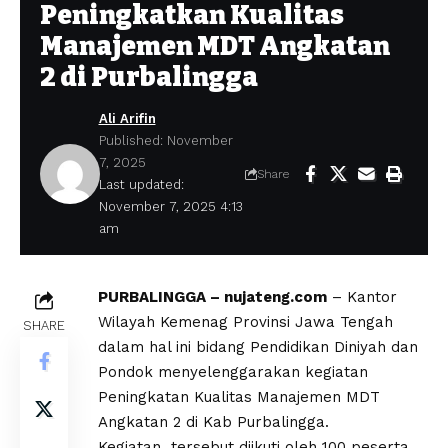
Peningkatkan Kualitas
Manajemen MDT Angkatan
2 di Purbalingga
Ali Arifin
Published: November
7, 2025
Share
Last updated:
November 7, 2025 4:13
am
PURBALINGGA – nujateng.com
– Kantor
Wilayah Kemenag Provinsi Jawa Tengah
SHARE
dalam hal ini bidang Pendidikan Diniyah dan
Pondok menyelenggarakan kegiatan
Peningkatan Kualitas Manajemen MDT
Angkatan 2 di Kab Purbalingga.
Kegiatan tersebut diikuti oleh 100 peserta