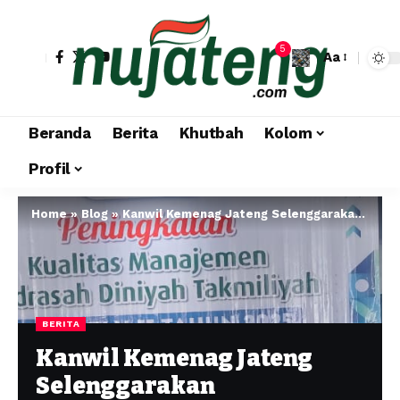
5
Aa
Beranda
Berita
Khutbah
Kolom
Profil
Home
»
Blog
»
Kanwil Kemenag Jateng Selenggarakan Peningkatkan Kualitas Manajemen MDT Angkatan 2 di Purbalingga
BERITA
Kanwil Kemenag Jateng
Selenggarakan