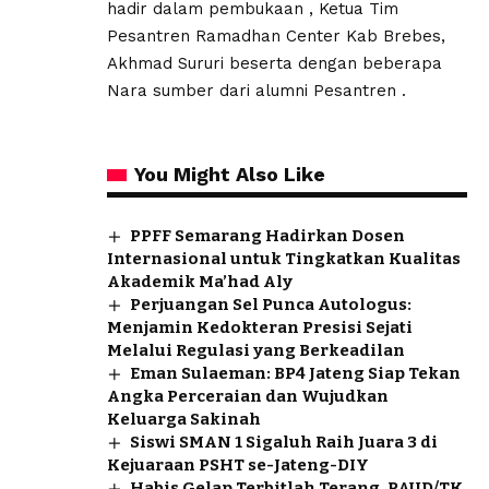
hadir dalam pembukaan , Ketua Tim
Pesantren Ramadhan Center Kab Brebes,
Akhmad Sururi beserta dengan beberapa
Nara sumber dari alumni Pesantren .
You Might Also Like
PPFF Semarang Hadirkan Dosen
Internasional untuk Tingkatkan Kualitas
Akademik Ma’had Aly
Perjuangan Sel Punca Autologus:
Menjamin Kedokteran Presisi Sejati
Melalui Regulasi yang Berkeadilan
Eman Sulaeman: BP4 Jateng Siap Tekan
Angka Perceraian dan Wujudkan
Keluarga Sakinah
Siswi SMAN 1 Sigaluh Raih Juara 3 di
Kejuaraan PSHT se-Jateng-DIY
Habis Gelap Terbitlah Terang, PAUD/TK