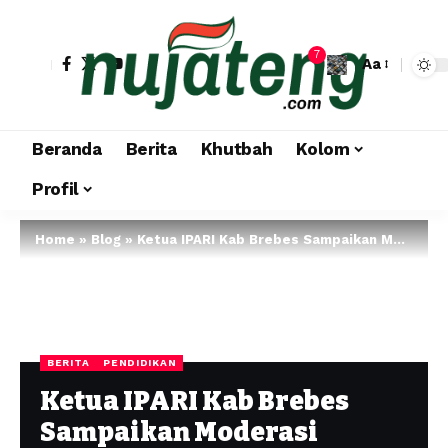
7
Aa
Beranda
Berita
Khutbah
Kolom
Profil
Home
»
Blog
»
Ketua IPARI Kab Brebes Sampaikan Moderasi Beragama di Pesantren Ramadhan SMKN 1 Bulakamba
BERITA
PENDIDIKAN
Ketua IPARI Kab Brebes
Sampaikan Moderasi