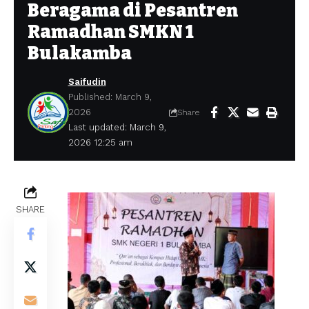
Beragama di Pesantren
Ramadhan SMKN 1
Bulakamba
Saifudin
Published: March 9,
2026
Share
Last updated: March 9,
2026 12:25 am
SHARE