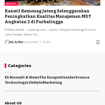
BERITA
Kanwil Kemenag Jateng Selenggarakan
Peningkatkan Kualitas Manajemen MDT
Angkatan 2 di Purbalingga
PURBALINGGA - nujateng.com - Kantor Wilayah Kemenag Provinsi
Jawa Tengah dalam hal…
Ali Arifin
November 7, 2025
Categories
ES Money
U.K News
The Escapist
Insider
Science
Technology
LifeStyle
Marketing
About US