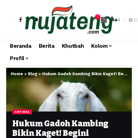
7
Aa
Beranda
Berita
Khutbah
Kolom
Profil
Home
»
Blog
»
Hukum Gadoh Kambing Bikin Kaget! Begini Ketentuan Bagi Hasil Anak Kambing Menurut Mazhab Syafi’i dan Solusinya
ARTIKEL
Hukum Gadoh Kambing
Bikin Kaget! Begini