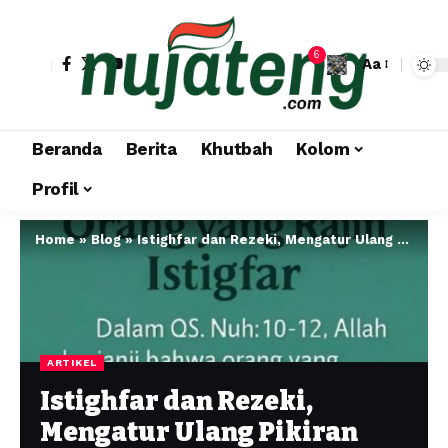
6
Aa
Beranda
Berita
Khutbah
Kolom
Profil
Home
»
Blog
»
Istighfar dan Rezeki, Mengatur Ulang Pikiran dan Emosi untuk Kelimpahan Finansial
ARTIKEL
Istighfar dan Rezeki,
Mengatur Ulang Pikiran