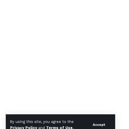
By using this site, you agree to the
Accept
Privacy Policy
and
Terms of Use
.